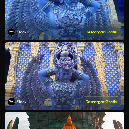
iStock
Descargar Gratis
iStock
Descargar Gratis