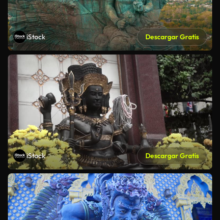
iStock
Descargar Gratis
iStock
Descargar Gratis