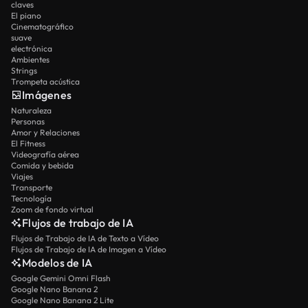
claves
El piano
Cinematográfico
suave
electrónica
Ambientes
Strings
Trompeta acústica
Imágenes
Naturaleza
Personas
Amor y Relaciones
El Fitness
Videografía aérea
Comida y bebida
Viajes
Transporte
Tecnología
Zoom de fondo virtual
Flujos de trabajo de IA
Flujos de Trabajo de IA de Texto a Vídeo
Flujos de Trabajo de IA de Imagen a Vídeo
Modelos de IA
Google Gemini Omni Flash
Google Nano Banana 2
Google Nano Banana 2 Lite