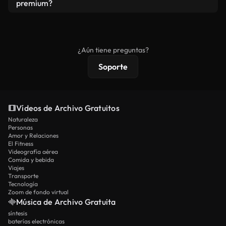
vídeos. Solo asegúrese de que el producto final no
premium?
se redistribuya como metraje de stock básico.
Los vídeos royalty-free incluyen derechos
comerciales estándar; el contenido premium
ofrece metraje exclusivo, resolución 4K y
¿Aún tiene preguntas?
protecciones de licencia extendidas.
Soporte
Vídeos de Archivo Gratuitos
Naturaleza
Personas
Amor y Relaciones
El Fitness
Videografía aérea
Comida y bebida
Viajes
Transporte
Tecnología
Zoom de fondo virtual
Música de Archivo Gratuita
síntesis
baterías electrónicas