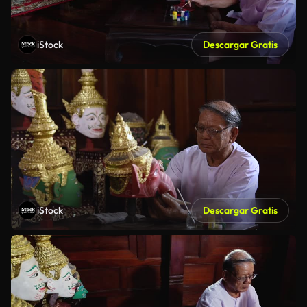
iStock
Descargar Gratis
iStock
Descargar Gratis