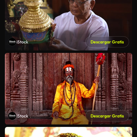
iStock
Descargar Gratis
iStock
Descargar Gratis