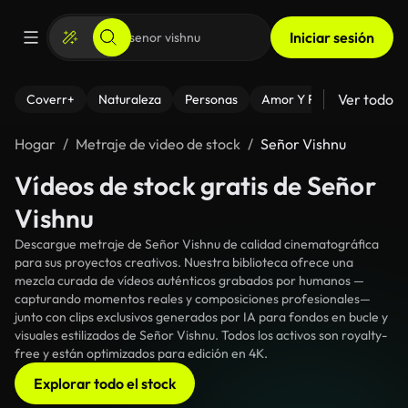
Iniciar sesión
Ver todo
Coverr+
Naturaleza
Personas
Amor Y Relaciones
El
Hogar
Metraje de video de stock
Señor Vishnu
Vídeos de stock gratis de Señor
Vishnu
Descargue metraje de Señor Vishnu de calidad cinematográfica
para sus proyectos creativos. Nuestra biblioteca ofrece una
mezcla curada de vídeos auténticos grabados por humanos —
capturando momentos reales y composiciones profesionales—
junto con clips exclusivos generados por IA para fondos en bucle y
visuales estilizados de Señor Vishnu. Todos los activos son royalty-
free y están optimizados para edición en 4K.
Explorar todo el stock