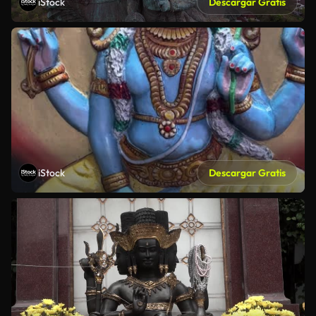
iStock
Descargar Gratis
iStock
Descargar Gratis