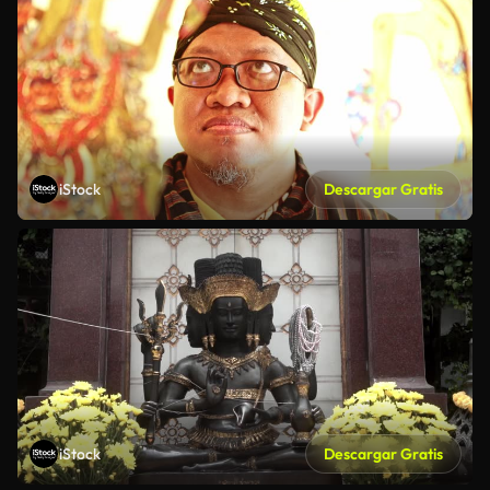
iStock
Descargar Gratis
iStock
Descargar Gratis