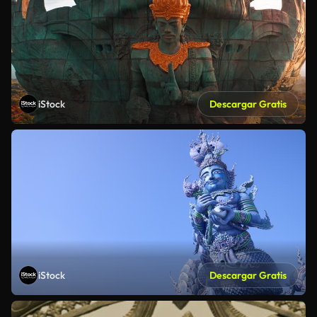
iStock
Descargar Gratis
iStock
Descargar Gratis