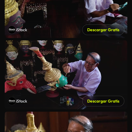
iStock
Descargar Gratis
iStock
Descargar Gratis