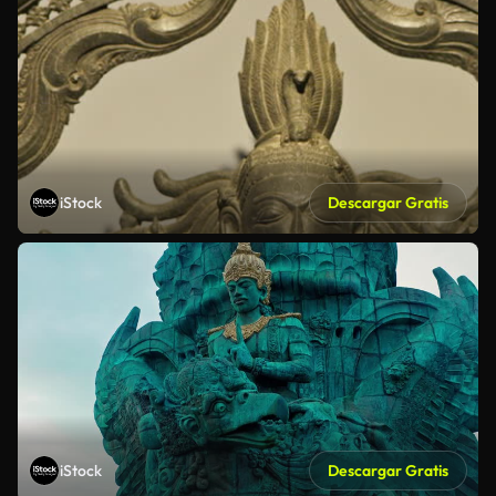
iStock
Descargar Gratis
iStock
Descargar Gratis