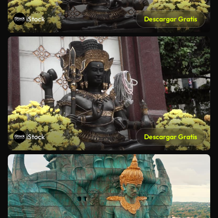
iStock
Descargar Gratis
iStock
Descargar Gratis