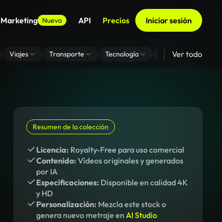
 Marketing
API
Precios
Iniciar sesión
Nuevo
Ver todo
Viajes
Transporte
Tecnología
Zoom De Fondo Virt
Resumen de la colección
Licencia:
Royalty-Free para uso comercial
Contenido:
Vídeos originales y generados
por IA
Especificaciones:
Disponible en calidad 4K
y HD
Personalización:
Mezcla este stock o
genera nuevo metraje en
AI Studio