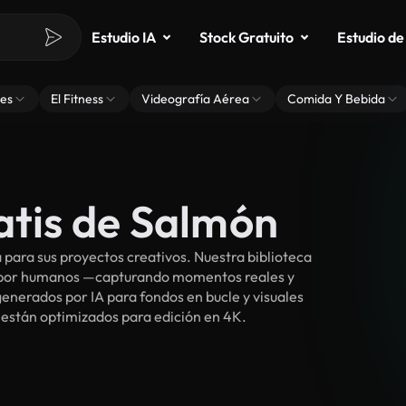
Estudio IA
Stock Gratuito
Estudio de
es
El Fitness
Videografía Aérea
Comida Y Bebida
atis de Salmón
para sus proyectos creativos. Nuestra biblioteca
s por humanos —capturando momentos reales y
enerados por IA para fondos en bucle y visuales
y están optimizados para edición en 4K.