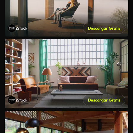
iStock
Descargar Gratis
iStock
Descargar Gratis