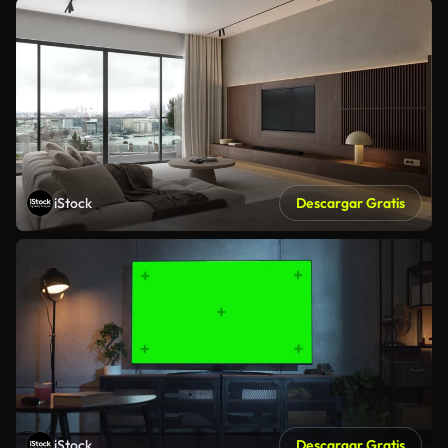
iStock
Descargar Gratis
iStock
Descargar Gratis