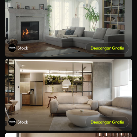
iStock
Descargar Gratis
iStock
Descargar Gratis