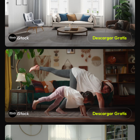
iStock
Descargar Gratis
iStock
Descargar Gratis