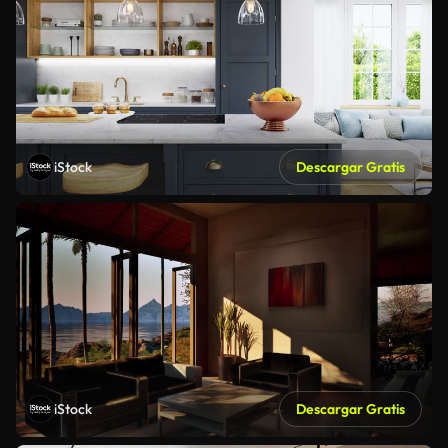
iStock
Descargar Gratis
iStock
Descargar Gratis