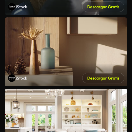
iStock
Descargar Gratis
iStock
Descargar Gratis