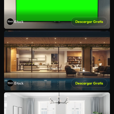
iStock
Descargar Gratis
iStock
Descargar Gratis