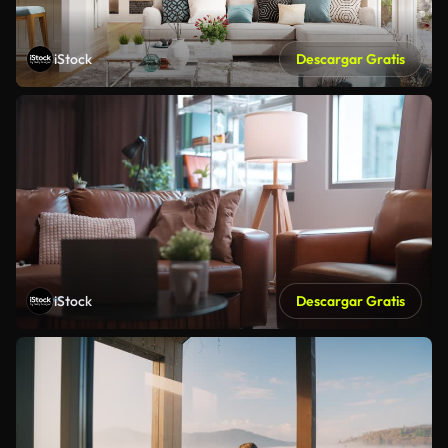
iStock
Descargar Gratis
iStock
Descargar Gratis