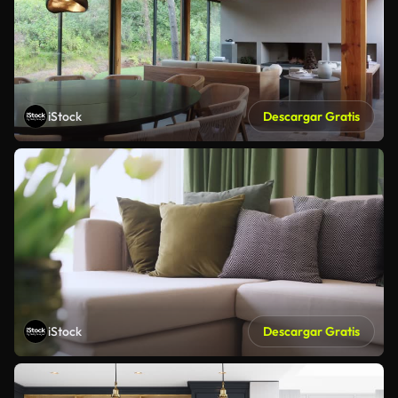
iStock
Descargar Gratis
iStock
Descargar Gratis