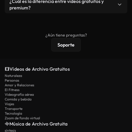
¿Cuál es la diferencia entre videos gratuitos y
vídeos. Solo asegúrese de que el producto final no
premium?
se redistribuya como metraje de stock básico.
Los vídeos royalty-free incluyen derechos
comerciales estándar; el contenido premium
ofrece metraje exclusivo, resolución 4K y
¿Aún tiene preguntas?
protecciones de licencia extendidas.
Soporte
Vídeos de Archivo Gratuitos
Naturaleza
Personas
Amor y Relaciones
El Fitness
Videografía aérea
Comida y bebida
Viajes
Transporte
Tecnología
Zoom de fondo virtual
Música de Archivo Gratuita
síntesis