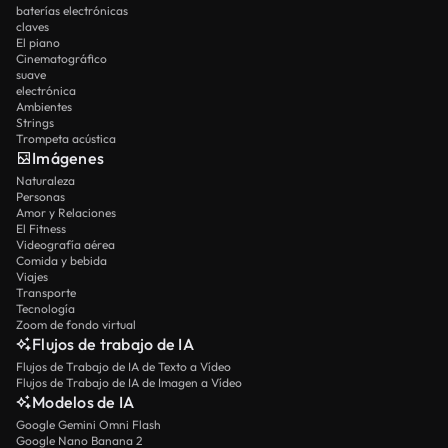
baterías electrónicas
claves
El piano
Cinematográfico
suave
electrónica
Ambientes
Strings
Trompeta acústica
Imágenes
Naturaleza
Personas
Amor y Relaciones
El Fitness
Videografía aérea
Comida y bebida
Viajes
Transporte
Tecnología
Zoom de fondo virtual
Flujos de trabajo de IA
Flujos de Trabajo de IA de Texto a Vídeo
Flujos de Trabajo de IA de Imagen a Vídeo
Modelos de IA
Google Gemini Omni Flash
Google Nano Banana 2