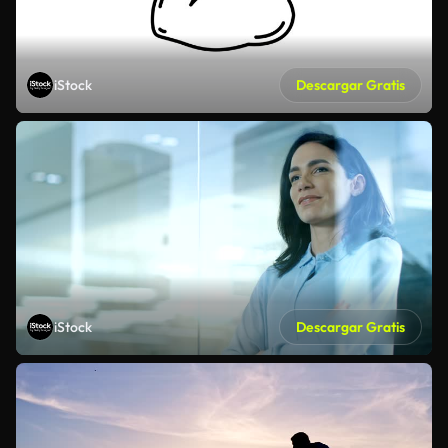
iStock
Descargar Gratis
iStock
Descargar Gratis