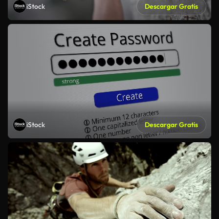
iStock
Descargar Gratis
iStock
Descargar Gratis