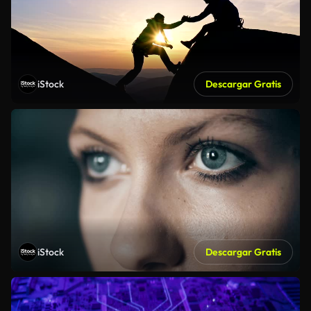
iStock
Descargar Gratis
iStock
Descargar Gratis