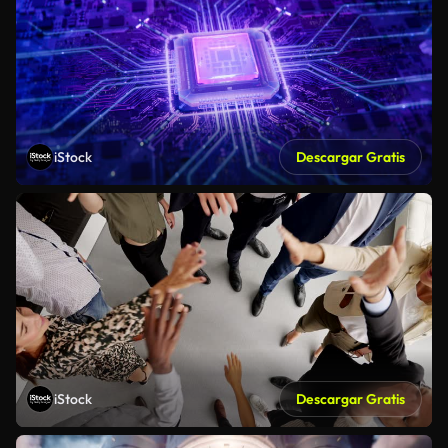
iStock
Descargar Gratis
iStock
Descargar Gratis