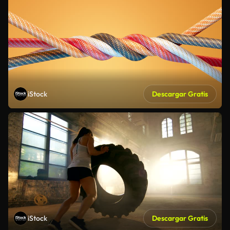
iStock
Descargar Gratis
iStock
Descargar Gratis