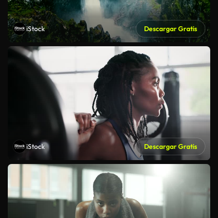
iStock
Descargar Gratis
iStock
Descargar Gratis