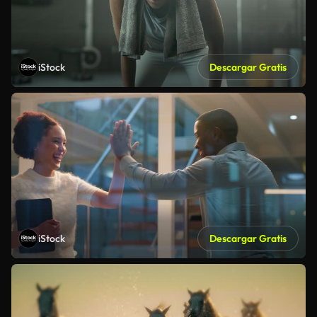
iStock
Descargar Gratis
iStock
Descargar Gratis