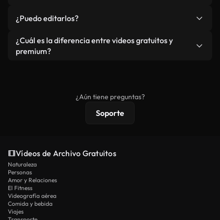
redistribuya el metraje en sí como producto
No. Ninguno de nuestros vídeos incluye marcas de
¿Puedo editarlos?
independiente.
agua. Obtendrá metraje limpio y listo para usar en
cada descarga.
Sí. Eres libre de recortar o mezclar nuestros
¿Cuál es la diferencia entre videos gratuitos y
vídeos. Solo asegúrese de que el producto final no
premium?
se redistribuya como metraje de stock básico.
Los vídeos royalty-free incluyen derechos
comerciales estándar; el contenido premium
ofrece metraje exclusivo, resolución 4K y
¿Aún tiene preguntas?
protecciones de licencia extendidas.
Soporte
Vídeos de Archivo Gratuitos
Naturaleza
Personas
Amor y Relaciones
El Fitness
Videografía aérea
Comida y bebida
Viajes
Transporte