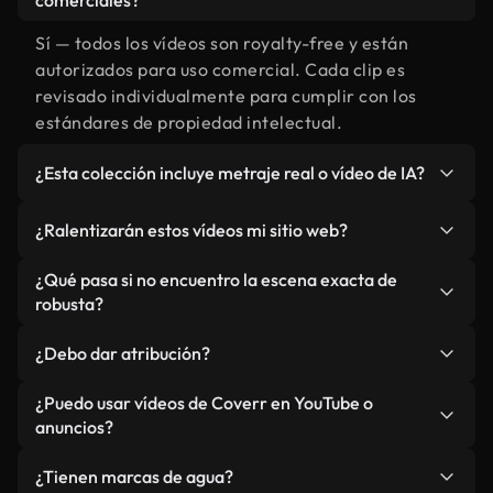
comerciales?
Sí — todos los vídeos son royalty-free y están
autorizados para uso comercial. Cada clip es
revisado individualmente para cumplir con los
estándares de propiedad intelectual.
¿Esta colección incluye metraje real o vídeo de IA?
Ambos. Es una biblioteca híbrida de metraje real
¿Ralentizarán estos vídeos mi sitio web?
relacionado con robusta y vídeos generados por
IA. Todo está claramente etiquetado.
No si selecciona nuestras versiones optimizadas
¿Qué pasa si no encuentro la escena exacta de
para web, diseñadas específicamente para uso de
robusta?
fondo y para mantener un rendimiento óptimo de
Puedes crear una al instante usando Coverr AI
métricas como LCP.
¿Debo dar atribución?
Studio. Describe la escena, como "robusta al
atardecer", y la IA la generará en segundos
No es necesario. Todos los vídeos en nuestra
¿Puedo usar vídeos de Coverr en YouTube o
conforme a nuestros estándares.
biblioteca son royalty-free, aunque siempre se
anuncios?
agradece la mención.
Sí. Todo el metraje puede usarse en vídeos
¿Tienen marcas de agua?
monetizados y anuncios, siempre que no se