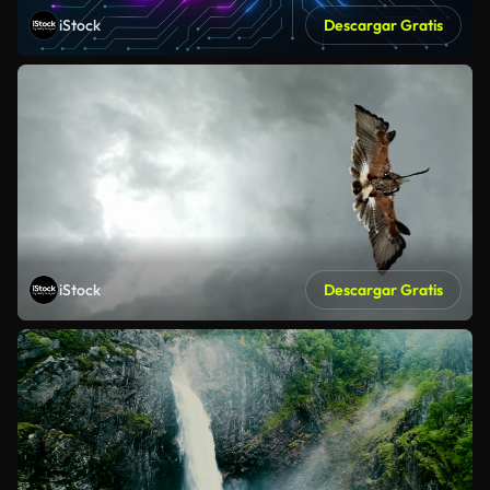
iStock
Descargar Gratis
iStock
Descargar Gratis