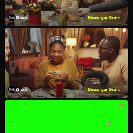
iStock
Descargar Gratis
iStock
Descargar Gratis