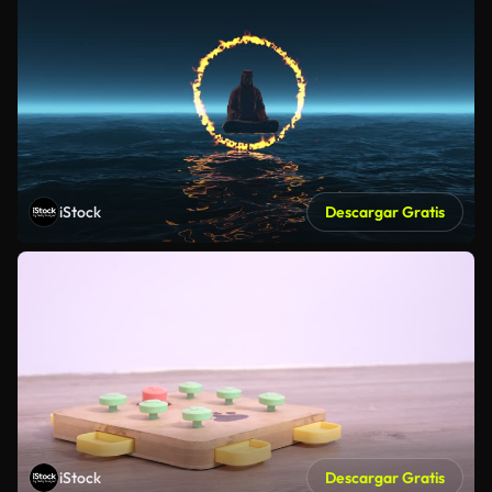
iStock
Descargar Gratis
iStock
Descargar Gratis