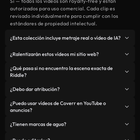
Sí — todos los vídeos son royalty-free y están
autorizados para uso comercial. Cada clip es
revisado individualmente para cumplir con los
estándares de propiedad intelectual.
¿Esta colección incluye metraje real o vídeo de IA?
Ambos. Es una biblioteca híbrida de metraje real
¿Ralentizarán estos vídeos mi sitio web?
relacionado con Riddle y vídeos generados por IA.
Todo está claramente etiquetado.
No si selecciona nuestras versiones optimizadas
¿Qué pasa si no encuentro la escena exacta de
para web, diseñadas específicamente para uso de
Riddle?
fondo y para mantener un rendimiento óptimo de
Puedes crear una al instante usando Coverr AI
métricas como LCP.
¿Debo dar atribución?
Studio. Describe la escena, como "Riddle al
atardecer", y la IA la generará en segundos
No es necesario. Todos los vídeos en nuestra
¿Puedo usar vídeos de Coverr en YouTube o
conforme a nuestros estándares.
biblioteca son royalty-free, aunque siempre se
anuncios?
agradece la mención.
Sí. Todo el metraje puede usarse en vídeos
¿Tienen marcas de agua?
monetizados y anuncios, siempre que no se
redistribuya el metraje en sí como producto
No. Ninguno de nuestros vídeos incluye marcas de