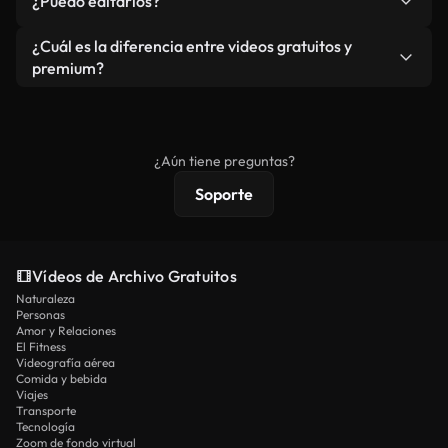
¿Puedo editarlos?
independiente.
agua. Obtendrá metraje limpio y listo para usar en
cada descarga.
Sí. Eres libre de recortar o mezclar nuestros
¿Cuál es la diferencia entre videos gratuitos y
vídeos. Solo asegúrese de que el producto final no
premium?
se redistribuya como metraje de stock básico.
Los vídeos royalty-free incluyen derechos
comerciales estándar; el contenido premium
ofrece metraje exclusivo, resolución 4K y
¿Aún tiene preguntas?
protecciones de licencia extendidas.
Soporte
Vídeos de Archivo Gratuitos
Naturaleza
Personas
Amor y Relaciones
El Fitness
Videografía aérea
Comida y bebida
Viajes
Transporte
Tecnología
Zoom de fondo virtual