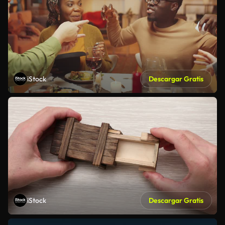
iStock
Descargar Gratis
iStock
Descargar Gratis