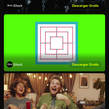
iStock
Descargar Gratis
iStock
Descargar Gratis