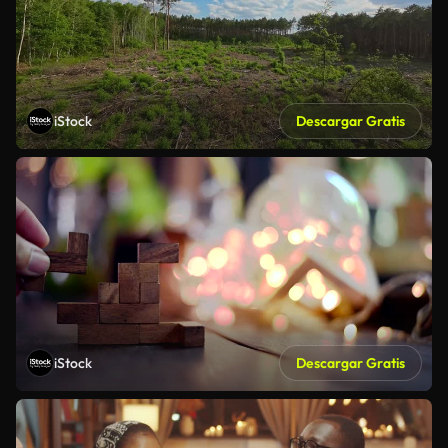
iStock
Descargar Gratis
iStock
Descargar Gratis