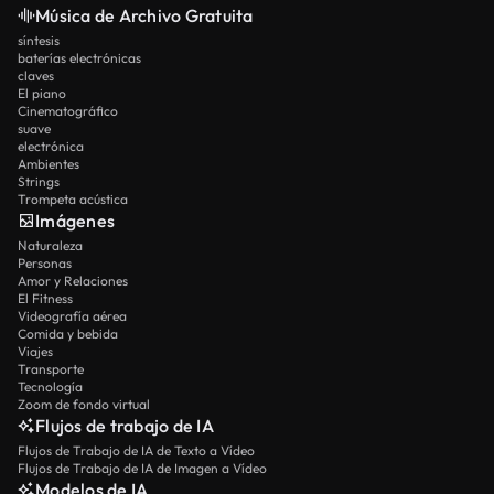
Música de Archivo Gratuita
síntesis
baterías electrónicas
claves
El piano
Cinematográfico
suave
electrónica
Ambientes
Strings
Trompeta acústica
Imágenes
Naturaleza
Personas
Amor y Relaciones
El Fitness
Videografía aérea
Comida y bebida
Viajes
Transporte
Tecnología
Zoom de fondo virtual
Flujos de trabajo de IA
Flujos de Trabajo de IA de Texto a Vídeo
Flujos de Trabajo de IA de Imagen a Vídeo
Modelos de IA