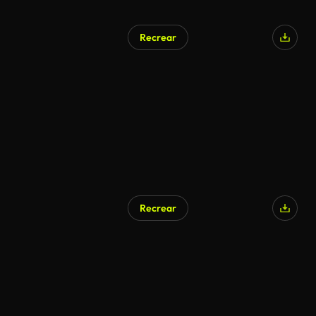
Recrear
Recrear