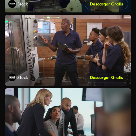
iStock
Descargar Gratis
iStock
Descargar Gratis