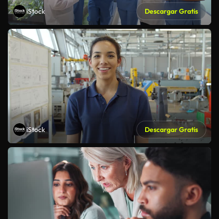
iStock
Descargar Gratis
iStock
Descargar Gratis