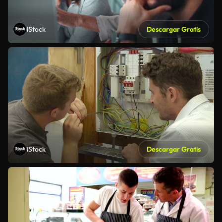
iStock
Descargar Gratis
iStock
Descargar Gratis