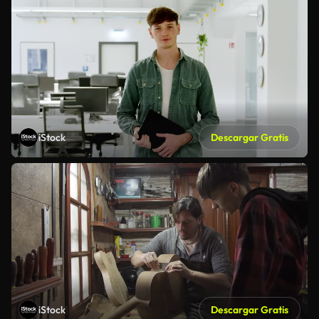
iStock
Descargar Gratis
iStock
Descargar Gratis