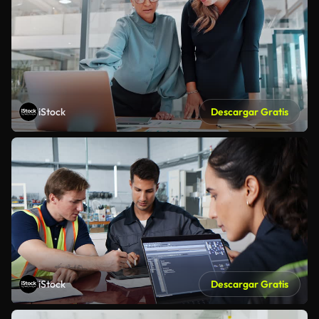
iStock
Descargar Gratis
iStock
Descargar Gratis