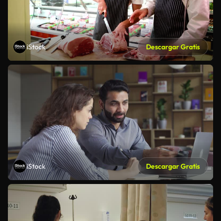
iStock
Descargar Gratis
iStock
Descargar Gratis