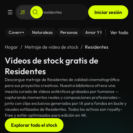
Iniciar sesión
Ver todo
Coverr+
Naturaleza
Personas
Amor Y Relaciones
El
Hogar
Metraje de video de stock
Residentes
Vídeos de stock gratis de
Residentes
Descargue metraje de Residentes de calidad cinematográfica
para sus proyectos creativos. Nuestra biblioteca ofrece una
mezcla curada de vídeos auténticos grabados por humanos —
capturando momentos reales y composiciones profesionales—
junto con clips exclusivos generados por IA para fondos en bucle y
visuales estilizados de Residentes. Todos los activos son royalty-
free y están optimizados para edición en 4K.
Explorar todo el stock