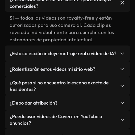
comerciales?
Sí — todos los vídeos son royalty-free y están
autorizados para uso comercial. Cada clip es
revisado individualmente para cumplir con los
estándares de propiedad intelectual.
¿Esta colección incluye metraje real o vídeo de IA?
Ambos. Es una biblioteca híbrida de metraje real
¿Ralentizarán estos vídeos mi sitio web?
relacionado con Residentes y vídeos generados
por IA. Todo está claramente etiquetado.
No si selecciona nuestras versiones optimizadas
¿Qué pasa si no encuentro la escena exacta de
para web, diseñadas específicamente para uso de
Residentes?
fondo y para mantener un rendimiento óptimo de
Puedes crear una al instante usando Coverr AI
métricas como LCP.
¿Debo dar atribución?
Studio. Describe la escena, como "Residentes al
atardecer", y la IA la generará en segundos
No es necesario. Todos los vídeos en nuestra
¿Puedo usar vídeos de Coverr en YouTube o
conforme a nuestros estándares.
biblioteca son royalty-free, aunque siempre se
anuncios?
agradece la mención.
Sí. Todo el metraje puede usarse en vídeos