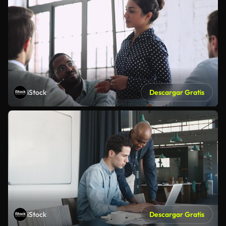
iStock
Descargar Gratis
iStock
Descargar Gratis