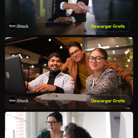
iStock
Descargar Gratis
iStock
Descargar Gratis