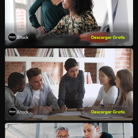
iStock
Descargar Gratis
iStock
Descargar Gratis