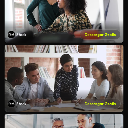
iStock
Descargar Gratis
iStock
Descargar Gratis