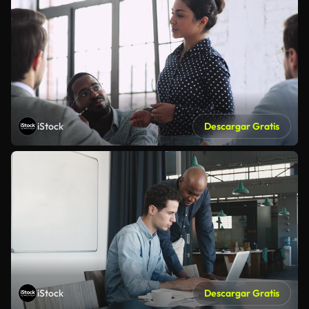
iStock
Descargar Gratis
iStock
Descargar Gratis