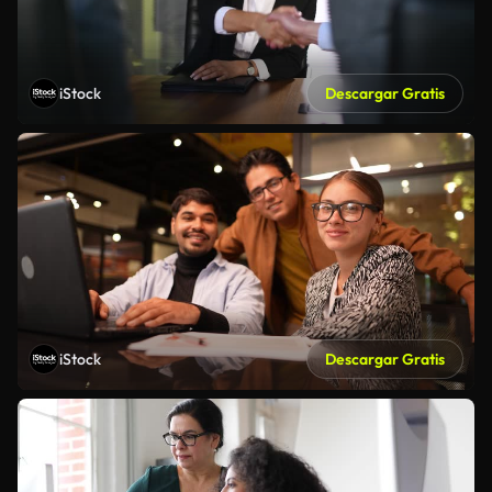
iStock
Descargar Gratis
iStock
Descargar Gratis