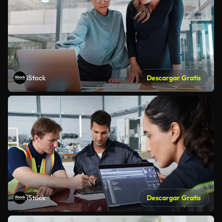
iStock
Descargar Gratis
iStock
Descargar Gratis