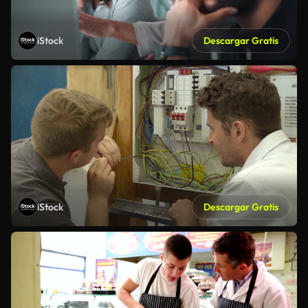
iStock
Descargar Gratis
iStock
Descargar Gratis