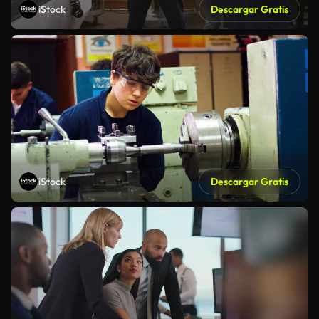
iStock
Descargar Gratis
iStock
Descargar Gratis