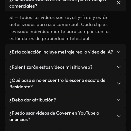
comerciales?
Sí — todos los vídeos son royalty-free y están
autorizados para uso comercial. Cada clip es
revisado individualmente para cumplir con los
estándares de propiedad intelectual.
¿Esta colección incluye metraje real o vídeo de IA?
Ambos. Es una biblioteca híbrida de metraje real
¿Ralentizarán estos vídeos mi sitio web?
relacionado con Residente y vídeos generados por
IA. Todo está claramente etiquetado.
No si selecciona nuestras versiones optimizadas
¿Qué pasa si no encuentro la escena exacta de
para web, diseñadas específicamente para uso de
Residente?
fondo y para mantener un rendimiento óptimo de
Puedes crear una al instante usando Coverr AI
métricas como LCP.
¿Debo dar atribución?
Studio. Describe la escena, como "Residente al
atardecer", y la IA la generará en segundos
No es necesario. Todos los vídeos en nuestra
¿Puedo usar vídeos de Coverr en YouTube o
conforme a nuestros estándares.
biblioteca son royalty-free, aunque siempre se
anuncios?
agradece la mención.
Sí. Todo el metraje puede usarse en vídeos