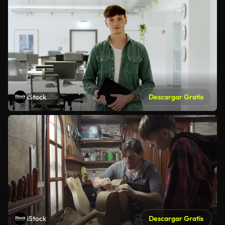
iStock
Descargar Gratis
iStock
Descargar Gratis