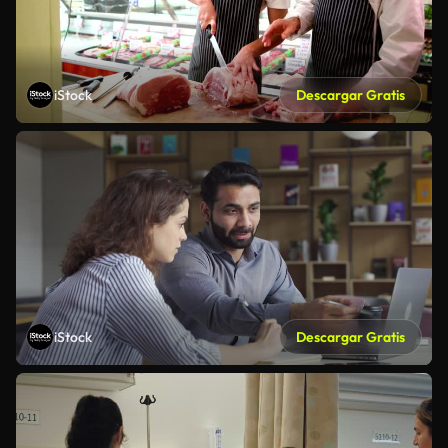
iStock
Descargar Gratis
iStock
Descargar Gratis