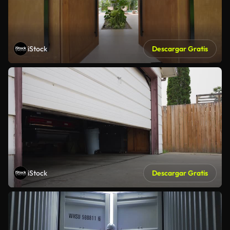
iStock
Descargar Gratis
iStock
Descargar Gratis