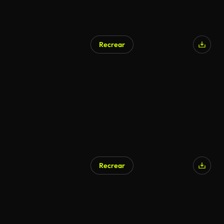
Recrear
Recrear