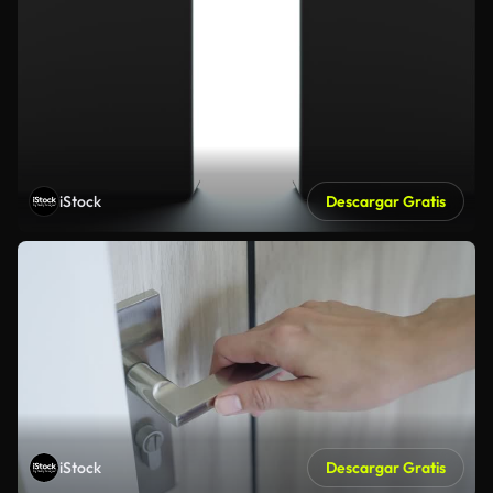
iStock
Descargar Gratis
iStock
Descargar Gratis