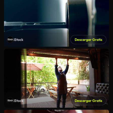
iStock
Descargar Gratis
iStock
Descargar Gratis