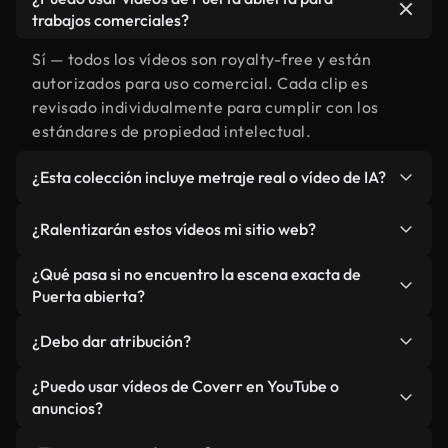
trabajos comerciales?
Sí — todos los vídeos son royalty-free y están
autorizados para uso comercial. Cada clip es
revisado individualmente para cumplir con los
estándares de propiedad intelectual.
¿Esta colección incluye metraje real o vídeo de IA?
Ambos. Es una biblioteca híbrida de metraje real
¿Ralentizarán estos vídeos mi sitio web?
relacionado con Puerta abierta y vídeos
generados por IA. Todo está claramente
No si selecciona nuestras versiones optimizadas
¿Qué pasa si no encuentro la escena exacta de
etiquetado.
para web, diseñadas específicamente para uso de
Puerta abierta?
fondo y para mantener un rendimiento óptimo de
Puedes crear una al instante usando Coverr AI
métricas como LCP.
¿Debo dar atribución?
Studio. Describe la escena, como "Puerta abierta
al atardecer", y la IA la generará en segundos
No es necesario. Todos los vídeos en nuestra
¿Puedo usar vídeos de Coverr en YouTube o
conforme a nuestros estándares.
biblioteca son royalty-free, aunque siempre se
anuncios?
agradece la mención.
Sí. Todo el metraje puede usarse en vídeos