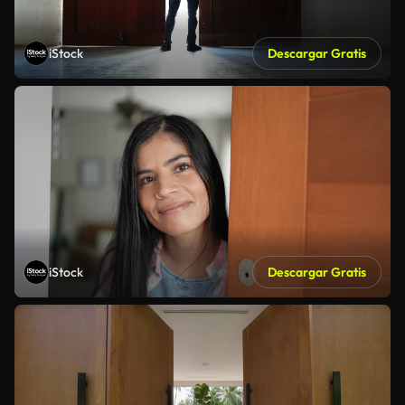
iStock
Descargar Gratis
iStock
Descargar Gratis