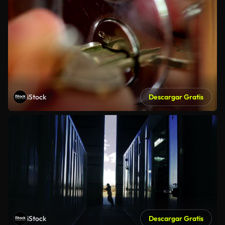
iStock
Descargar Gratis
iStock
Descargar Gratis