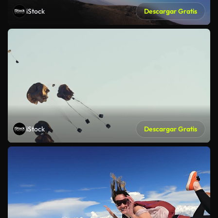
iStock
Descargar Gratis
iStock
Descargar Gratis