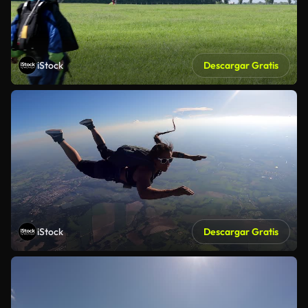
iStock
Descargar Gratis
iStock
Descargar Gratis