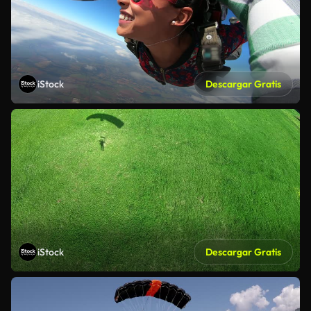
iStock
Descargar Gratis
iStock
Descargar Gratis