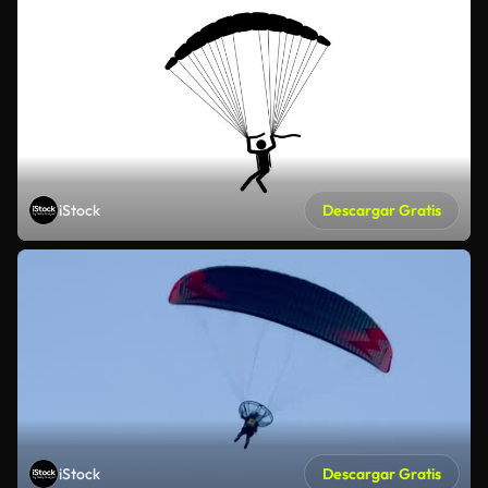
iStock
Descargar Gratis
iStock
Descargar Gratis