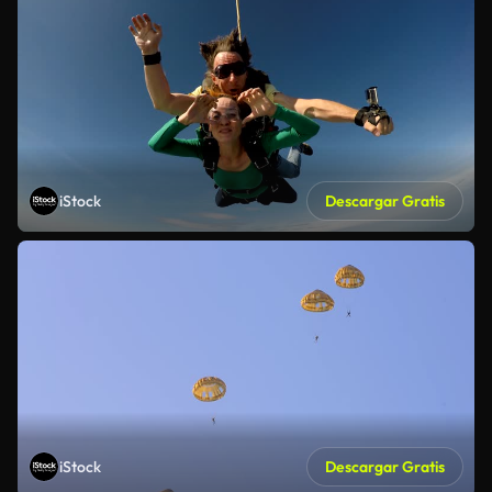
iStock
Descargar Gratis
iStock
Descargar Gratis