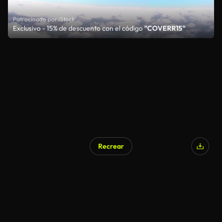
Patrocinado por iStock
Exclusivo - 15% de descuento con el código
"COVERR15"
Recrear