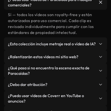
comerciales?
Sí — todos los vídeos son royalty-free y están
autorizados para uso comercial. Cada clip es
revisado individualmente para cumplir con los
estándares de propiedad intelectual.
¿Esta colección incluye metraje real o vídeo de IA?
Ambos. Es una biblioteca híbrida de metraje real
¿Ralentizarán estos vídeos mi sitio web?
relacionado con Paracaídas y vídeos generados
por IA. Todo está claramente etiquetado.
No si selecciona nuestras versiones optimizadas
¿Qué pasa si no encuentro la escena exacta de
para web, diseñadas específicamente para uso de
Paracaídas?
fondo y para mantener un rendimiento óptimo de
Puedes crear una al instante usando Coverr AI
métricas como LCP.
¿Debo dar atribución?
Studio. Describe la escena, como "Paracaídas al
atardecer", y la IA la generará en segundos
No es necesario. Todos los vídeos en nuestra
¿Puedo usar vídeos de Coverr en YouTube o
conforme a nuestros estándares.
biblioteca son royalty-free, aunque siempre se
anuncios?
agradece la mención.
Sí. Todo el metraje puede usarse en vídeos