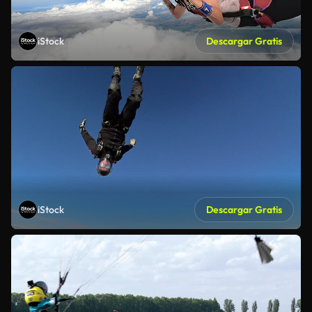
iStock
Descargar Gratis
iStock
Descargar Gratis