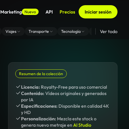
 Marketing
API
Precios
Iniciar sesión
Nuevo
Ver todo
Viajes
Transporte
Tecnología
Zoom De Fondo Virt
Resumen de la colección
Licencia:
Royalty-Free para uso comercial
Contenido:
Vídeos originales y generados
por IA
Especificaciones:
Disponible en calidad 4K
y HD
Personalización:
Mezcla este stock o
genera nuevo metraje en
AI Studio