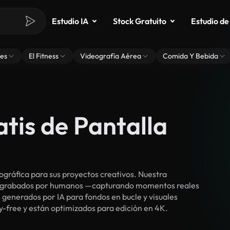
Estudio IA
Stock Gratuito
Estudio de
es
El Fitness
Videografía Aérea
Comida Y Bebida
atis de Pantalla
gráfica para sus proyectos creativos. Nuestra
cos grabados por humanos —capturando momentos reales
 generados por IA para fondos en bucle y visuales
ty-free y están optimizados para edición en 4K.