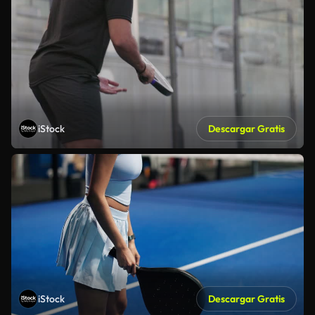
iStock
Descargar Gratis
iStock
Descargar Gratis