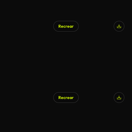
Recrear
Recrear