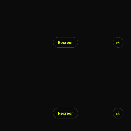
Recrear
Recrear