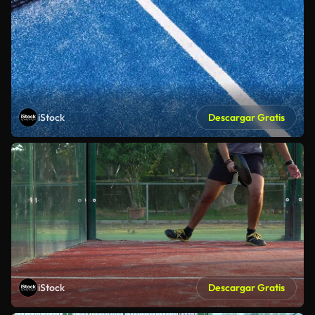
iStock
Descargar Gratis
iStock
Descargar Gratis