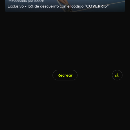
Patrocinado por iStock
Exclusivo - 15% de descuento con el código
"COVERR15"
Recrear