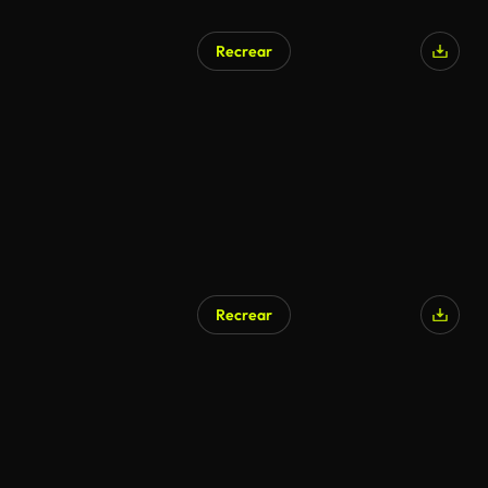
Recrear
Recrear