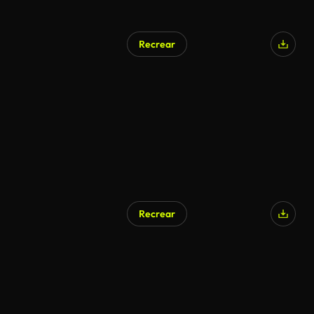
Recrear
Recrear