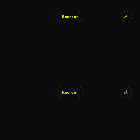
Recrear
Recrear