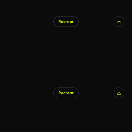
Recrear
Recrear