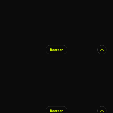
Recrear
Recrear