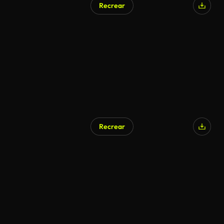
Recrear
Recrear