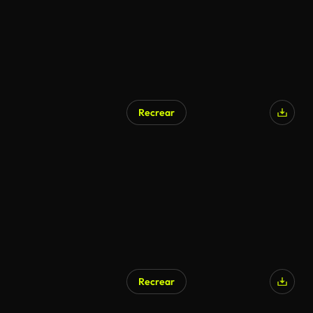
Recrear
Recrear