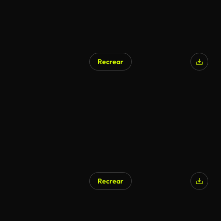
Recrear
Recrear