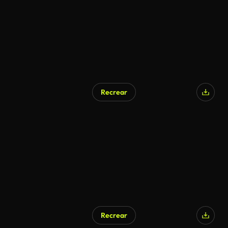
Recrear
Recrear