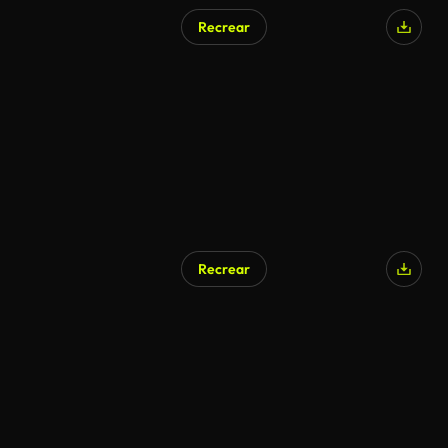
Recrear
Recrear