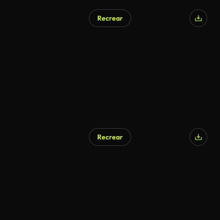
Recrear
Recrear