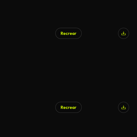
Recrear
Recrear