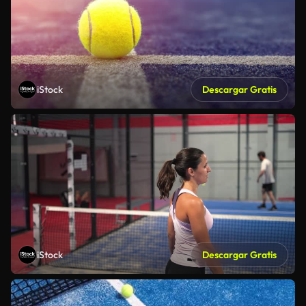
iStock
Descargar Gratis
iStock
Descargar Gratis