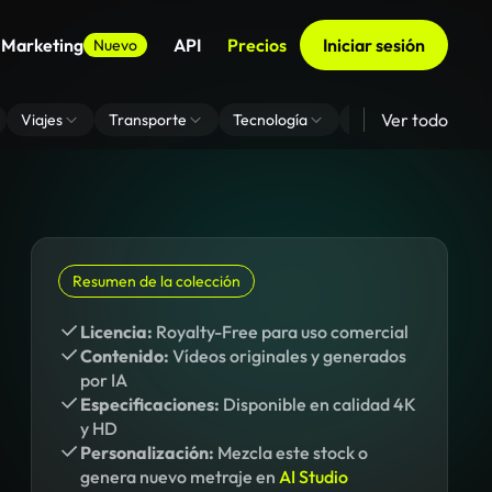
 Marketing
API
Precios
Iniciar sesión
Nuevo
Ver todo
Viajes
Transporte
Tecnología
Zoom De Fondo Virt
Resumen de la colección
Licencia:
Royalty-Free para uso comercial
Contenido:
Vídeos originales y generados
por IA
Especificaciones:
Disponible en calidad 4K
y HD
Personalización:
Mezcla este stock o
genera nuevo metraje en
AI Studio