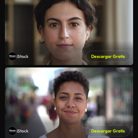
iStock
Descargar Gratis
iStock
Descargar Gratis