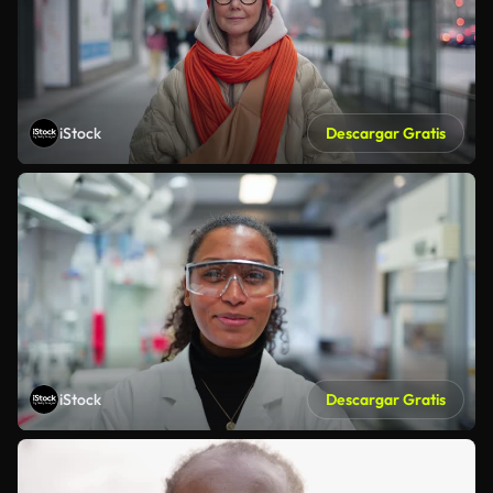
iStock
Descargar Gratis
iStock
Descargar Gratis