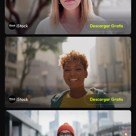
iStock
Descargar Gratis
iStock
Descargar Gratis