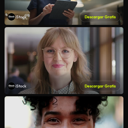
iStock
Descargar Gratis
iStock
Descargar Gratis