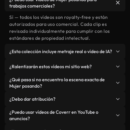
trabajos comerciales?
Sí — todos los vídeos son royalty-free y están
autorizados para uso comercial. Cada clip es
revisado individualmente para cumplir con los
estándares de propiedad intelectual.
¿Esta colección incluye metraje real o vídeo de IA?
Ambos. Es una biblioteca híbrida de metraje real
¿Ralentizarán estos vídeos mi sitio web?
relacionado con Mujer posando y vídeos
generados por IA. Todo está claramente
No si selecciona nuestras versiones optimizadas
¿Qué pasa si no encuentro la escena exacta de
etiquetado.
para web, diseñadas específicamente para uso de
Mujer posando?
fondo y para mantener un rendimiento óptimo de
Puedes crear una al instante usando Coverr AI
métricas como LCP.
¿Debo dar atribución?
Studio. Describe la escena, como "Mujer posando
al atardecer", y la IA la generará en segundos
No es necesario. Todos los vídeos en nuestra
¿Puedo usar vídeos de Coverr en YouTube o
conforme a nuestros estándares.
biblioteca son royalty-free, aunque siempre se
anuncios?
agradece la mención.
Sí. Todo el metraje puede usarse en vídeos