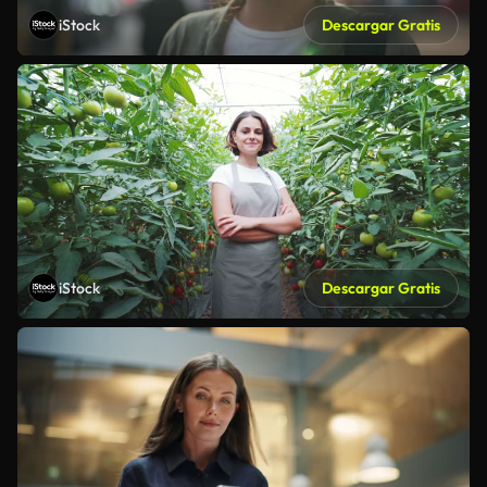
iStock
Descargar Gratis
iStock
Descargar Gratis