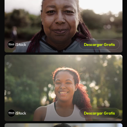
iStock
Descargar Gratis
iStock
Descargar Gratis