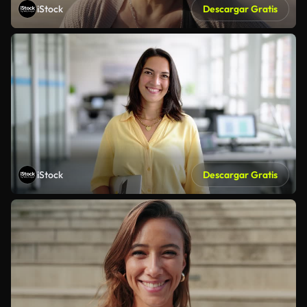
iStock
Descargar Gratis
iStock
Descargar Gratis