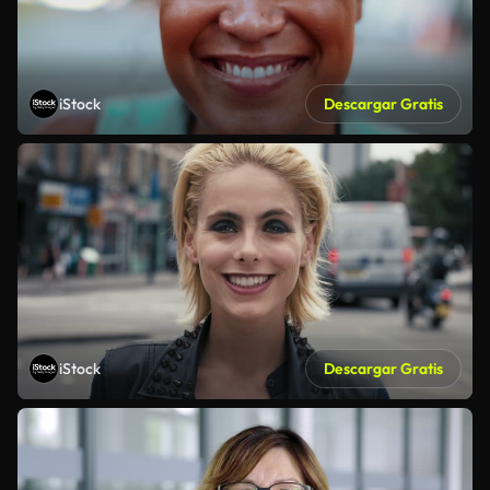
iStock
Descargar Gratis
iStock
Descargar Gratis