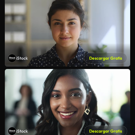
iStock
Descargar Gratis
iStock
Descargar Gratis