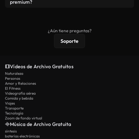
vídeos. Solo asegúrese de que el producto final no
premium?
se redistribuya como metraje de stock básico.
Los vídeos royalty-free incluyen derechos
comerciales estándar; el contenido premium
ofrece metraje exclusivo, resolución 4K y
¿Aún tiene preguntas?
protecciones de licencia extendidas.
Soporte
Vídeos de Archivo Gratuitos
Naturaleza
Personas
Amor y Relaciones
El Fitness
Videografía aérea
Comida y bebida
Viajes
Transporte
Tecnología
Zoom de fondo virtual
Música de Archivo Gratuita
síntesis
baterías electrónicas