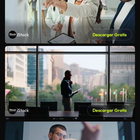
iStock
Descargar Gratis
iStock
Descargar Gratis