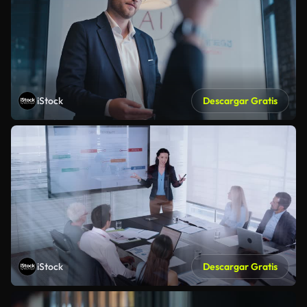
iStock
Descargar Gratis
iStock
Descargar Gratis