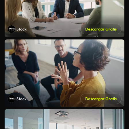
iStock
Descargar Gratis
iStock
Descargar Gratis