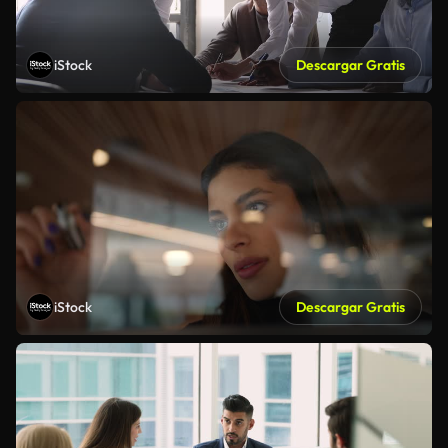
iStock
Descargar Gratis
iStock
Descargar Gratis