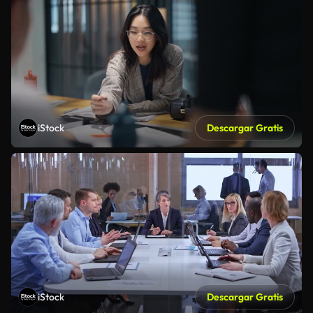
iStock
Descargar Gratis
iStock
Descargar Gratis