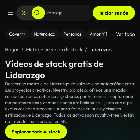
Iniciar sesión
Ver todo
Coverr+
Naturaleza
Personas
Amor Y Relaciones
El
Hogar
Metraje de video de stock
Liderazgo
Vídeos de stock gratis de
Liderazgo
Descargue metraje de Liderazgo de calidad cinematográfica para
sus proyectos creativos. Nuestra biblioteca ofrece una mezcla
curada de vídeos auténticos grabados por humanos —capturando
momentos reales y composiciones profesionales— junto con clips
exclusivos generados por IA para fondos en bucle y visuales
estilizados de Liderazgo. Todos los activos son royalty-free y están
optimizados para edición en 4K.
Explorar todo el stock