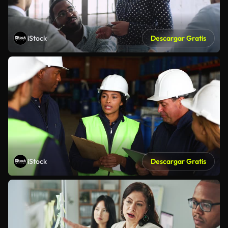
iStock
Descargar Gratis
iStock
Descargar Gratis