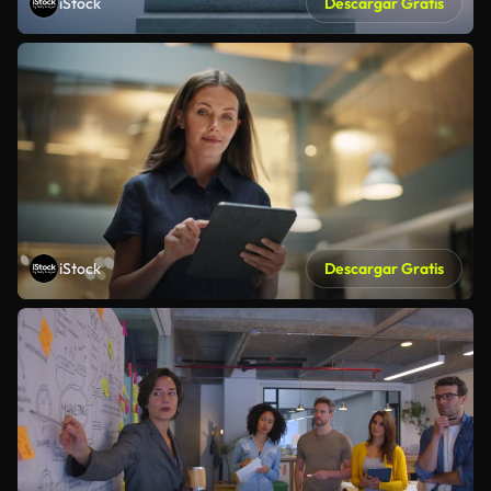
iStock
Descargar Gratis
iStock
Descargar Gratis