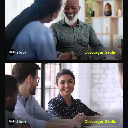
iStock
Descargar Gratis
iStock
Descargar Gratis