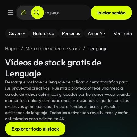
Iniciar sesión
Ver todo
Coverr+
Naturaleza
Personas
Amor Y Relaciones
El
Hogar
Metraje de video de stock
Lenguaje
Vídeos de stock gratis de
Lenguaje
Descargue metraje de lenguaje de calidad cinematográfica para
sus proyectos creativos. Nuestra biblioteca ofrece una mezcla
curada de vídeos auténticos grabados por humanos —capturando
momentos reales y composiciones profesionales— junto con clips
exclusivos generados por IA para fondos en bucle y visuales
estilizados de lenguaje. Todos los activos son royalty-free y están
optimizados para edición en 4K.
Explorar todo el stock