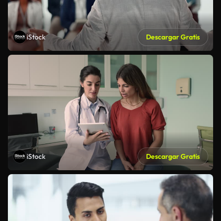
iStock
Descargar Gratis
iStock
Descargar Gratis