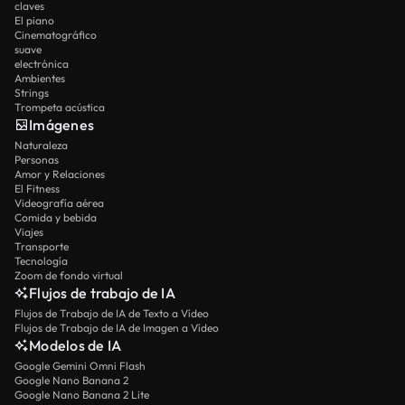
claves
El piano
Cinematográfico
suave
electrónica
Ambientes
Strings
Trompeta acústica
Imágenes
Naturaleza
Personas
Amor y Relaciones
El Fitness
Videografía aérea
Comida y bebida
Viajes
Transporte
Tecnología
Zoom de fondo virtual
Flujos de trabajo de IA
Flujos de Trabajo de IA de Texto a Vídeo
Flujos de Trabajo de IA de Imagen a Vídeo
Modelos de IA
Google Gemini Omni Flash
Google Nano Banana 2
Google Nano Banana 2 Lite