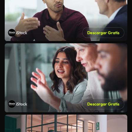
iStock
Descargar Gratis
iStock
Descargar Gratis