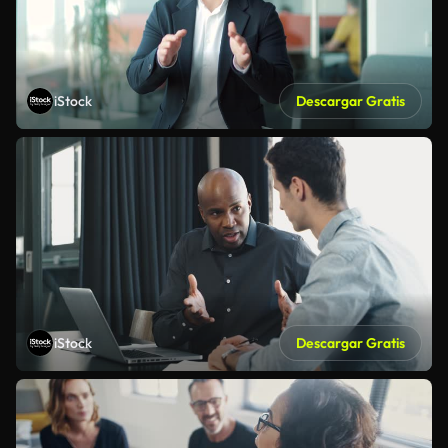
iStock
Descargar Gratis
iStock
Descargar Gratis