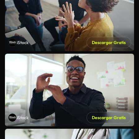
iStock
Descargar Gratis
iStock
Descargar Gratis