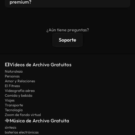
vídeos. Solo asegúrese de que el producto final no
premium?
se redistribuya como metraje de stock básico.
Los vídeos royalty-free incluyen derechos
comerciales estándar; el contenido premium
ofrece metraje exclusivo, resolución 4K y
¿Aún tiene preguntas?
protecciones de licencia extendidas.
Soporte
Vídeos de Archivo Gratuitos
Naturaleza
Personas
Amor y Relaciones
El Fitness
Videografía aérea
Comida y bebida
Viajes
Transporte
Tecnología
Zoom de fondo virtual
Música de Archivo Gratuita
síntesis
baterías electrónicas