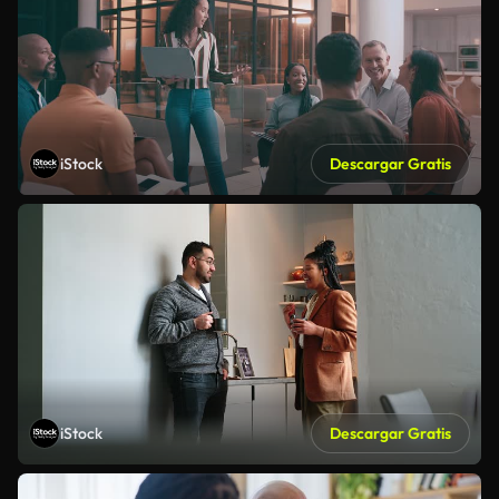
iStock
Descargar Gratis
iStock
Descargar Gratis