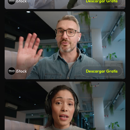
iStock
Descargar Gratis
iStock
Descargar Gratis