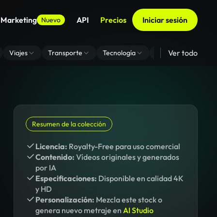
 Marketing
API
Precios
Iniciar sesión
Nuevo
Ver todo
Viajes
Transporte
Tecnología
Zoom De Fondo Virt
Resumen de la colección
Licencia:
Royalty-Free para uso comercial
Contenido:
Vídeos originales y generados
por IA
Especificaciones:
Disponible en calidad 4K
y HD
Personalización:
Mezcla este stock o
genera nuevo metraje en
AI Studio