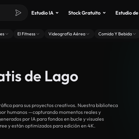
Estudio IA
Stock Gratuito
Estudio de
es
El Fitness
Videografía Aérea
Comida Y Bebida
atis de Lago
fica para sus proyectos creativos. Nuestra biblioteca
s por humanos —capturando momentos reales y
enerados por IA para fondos en bucle y visuales
free y están optimizados para edición en 4K.