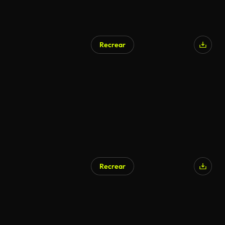
Recrear
Recrear