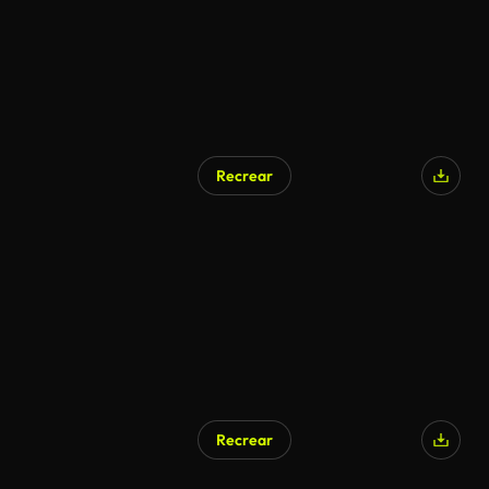
Recrear
Recrear