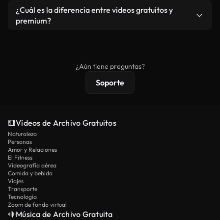
cada descarga.
Sí. Eres libre de recortar o mezclar nuestros
¿Cuál es la diferencia entre videos gratuitos y
vídeos. Solo asegúrese de que el producto final no
premium?
se redistribuya como metraje de stock básico.
Los vídeos royalty-free incluyen derechos
comerciales estándar; el contenido premium
ofrece metraje exclusivo, resolución 4K y
¿Aún tiene preguntas?
protecciones de licencia extendidas.
Soporte
Vídeos de Archivo Gratuitos
Naturaleza
Personas
Amor y Relaciones
El Fitness
Videografía aérea
Comida y bebida
Viajes
Transporte
Tecnología
Zoom de fondo virtual
Música de Archivo Gratuita