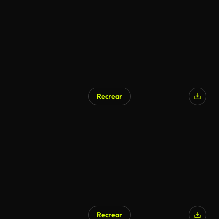
Recrear
Recrear