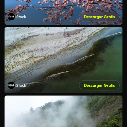
iStock
Descargar Gratis
iStock
Descargar Gratis