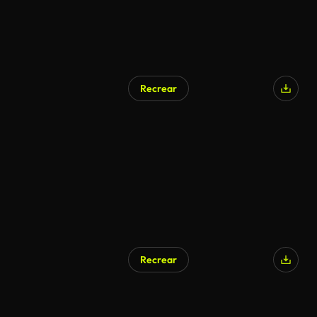
Recrear
Recrear