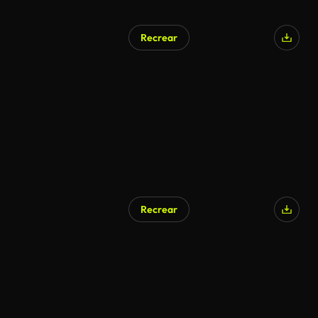
Recrear
Recrear