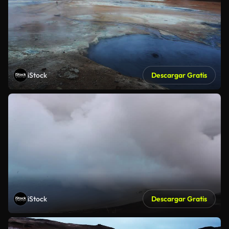
iStock
Descargar Gratis
iStock
Descargar Gratis