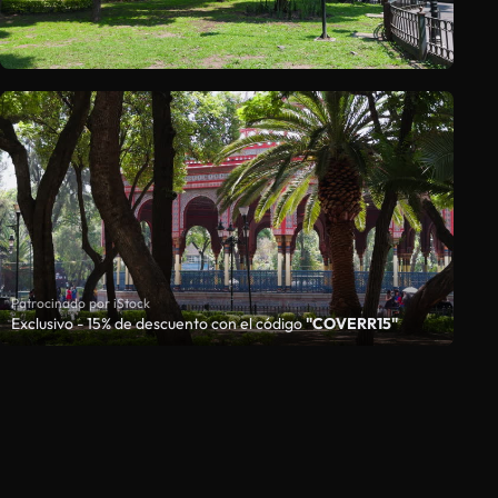
Patrocinado por iStock
Exclusivo - 15% de descuento con el código
"COVERR15"