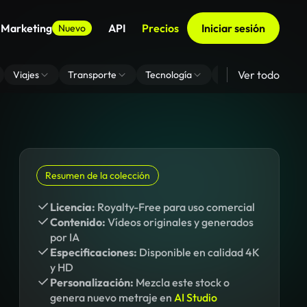
 Marketing
API
Precios
Iniciar sesión
Nuevo
Ver todo
Viajes
Transporte
Tecnología
Zoom De Fondo Virt
Resumen de la colección
Licencia:
Royalty-Free para uso comercial
Contenido:
Vídeos originales y generados
por IA
Especificaciones:
Disponible en calidad 4K
y HD
Personalización:
Mezcla este stock o
genera nuevo metraje en
AI Studio