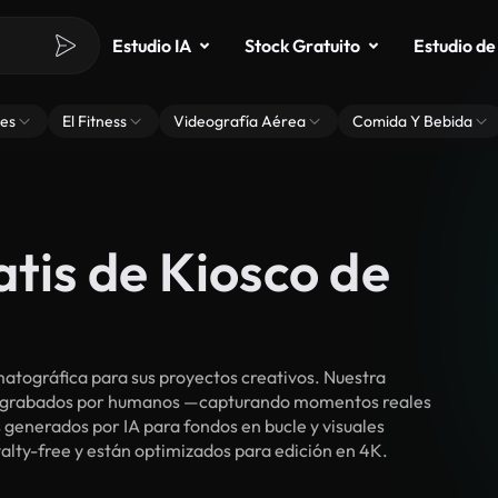
Estudio IA
Stock Gratuito
Estudio de
es
El Fitness
Videografía Aérea
Comida Y Bebida
atis de Kiosco de
atográfica para sus proyectos creativos. Nuestra
cos grabados por humanos —capturando momentos reales
 generados por IA para fondos en bucle y visuales
yalty-free y están optimizados para edición en 4K.