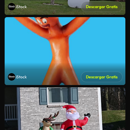
iStock
Descargar Gratis
iStock
Descargar Gratis