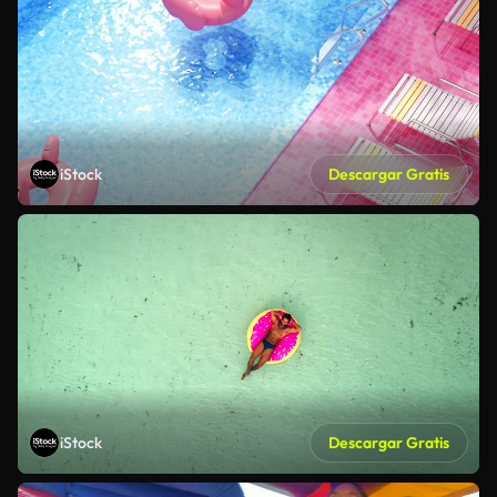
iStock
Descargar Gratis
iStock
Descargar Gratis