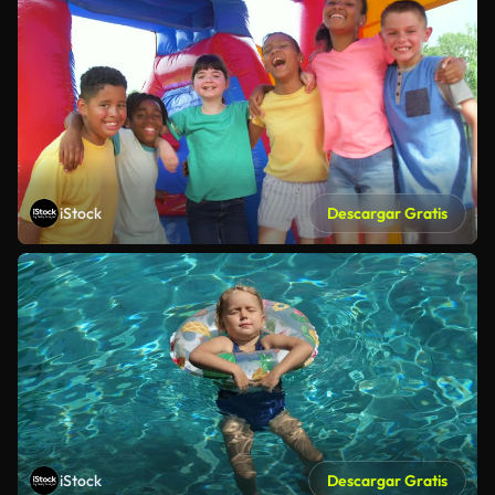
iStock
Descargar Gratis
iStock
Descargar Gratis