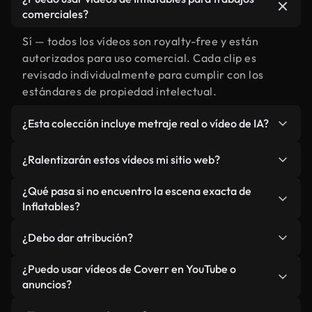
comerciales?
Sí — todos los vídeos son royalty-free y están
autorizados para uso comercial. Cada clip es
revisado individualmente para cumplir con los
estándares de propiedad intelectual.
¿Esta colección incluye metraje real o vídeo de IA?
Ambos. Es una biblioteca híbrida de metraje real
¿Ralentizarán estos vídeos mi sitio web?
relacionado con Inflatables y vídeos generados
por IA. Todo está claramente etiquetado.
No si selecciona nuestras versiones optimizadas
¿Qué pasa si no encuentro la escena exacta de
para web, diseñadas específicamente para uso de
Inflatables?
fondo y para mantener un rendimiento óptimo de
Puedes crear una al instante usando Coverr AI
métricas como LCP.
¿Debo dar atribución?
Studio. Describe la escena, como "Inflatables al
atardecer", y la IA la generará en segundos
No es necesario. Todos los vídeos en nuestra
¿Puedo usar vídeos de Coverr en YouTube o
conforme a nuestros estándares.
biblioteca son royalty-free, aunque siempre se
anuncios?
agradece la mención.
Sí. Todo el metraje puede usarse en vídeos