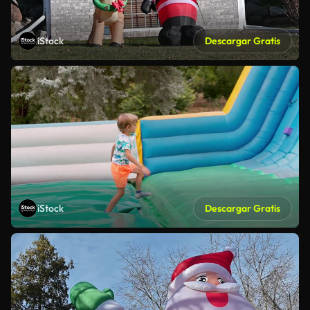
iStock
Descargar Gratis
iStock
Descargar Gratis