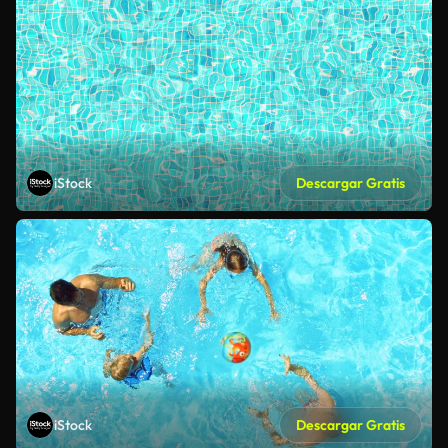
iStock
Descargar Gratis
iStock
Descargar Gratis