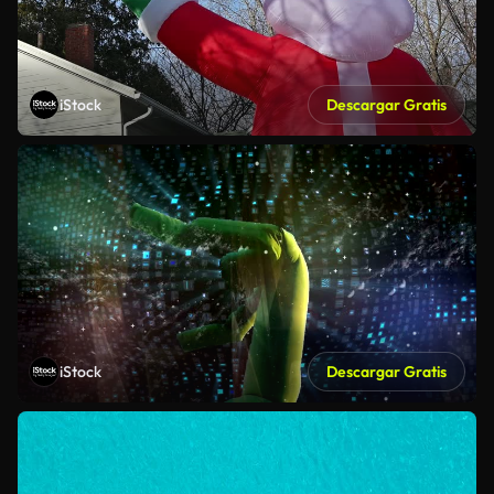
iStock
Descargar Gratis
iStock
Descargar Gratis