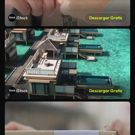
iStock
Descargar Gratis
iStock
Descargar Gratis