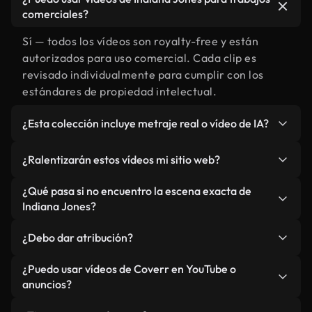
comerciales?
Sí — todos los vídeos son royalty-free y están
autorizados para uso comercial. Cada clip es
revisado individualmente para cumplir con los
estándares de propiedad intelectual.
¿Esta colección incluye metraje real o vídeo de IA?
Ambos. Es una biblioteca híbrida de metraje real
¿Ralentizarán estos vídeos mi sitio web?
relacionado con Indiana Jones y vídeos generados
por IA. Todo está claramente etiquetado.
No si selecciona nuestras versiones optimizadas
¿Qué pasa si no encuentro la escena exacta de
para web, diseñadas específicamente para uso de
Indiana Jones?
fondo y para mantener un rendimiento óptimo de
Puedes crear una al instante usando Coverr AI
métricas como LCP.
¿Debo dar atribución?
Studio. Describe la escena, como "Indiana Jones al
atardecer", y la IA la generará en segundos
No es necesario. Todos los vídeos en nuestra
¿Puedo usar vídeos de Coverr en YouTube o
conforme a nuestros estándares.
biblioteca son royalty-free, aunque siempre se
anuncios?
agradece la mención.
Sí. Todo el metraje puede usarse en vídeos