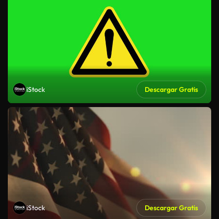
iStock
Descargar Gratis
iStock
Descargar Gratis