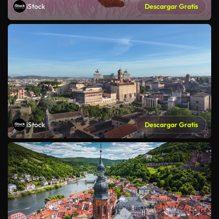
iStock
Descargar Gratis
iStock
Descargar Gratis