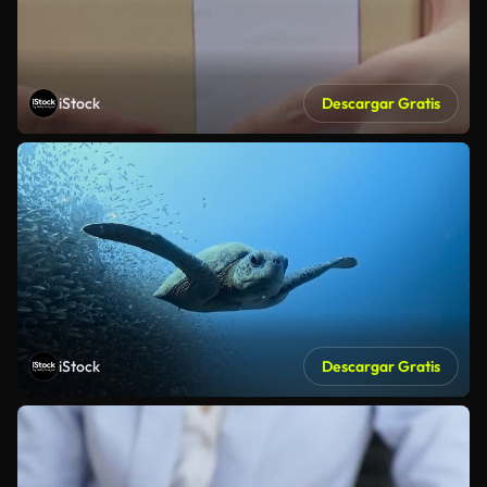
iStock
Descargar Gratis
iStock
Descargar Gratis