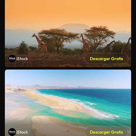
iStock
Descargar Gratis
iStock
Descargar Gratis