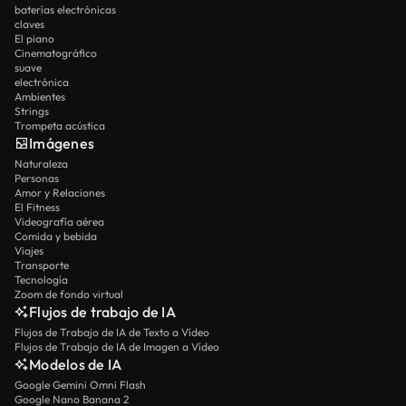
baterías electrónicas
claves
El piano
Cinematográfico
suave
electrónica
Ambientes
Strings
Trompeta acústica
Imágenes
Naturaleza
Personas
Amor y Relaciones
El Fitness
Videografía aérea
Comida y bebida
Viajes
Transporte
Tecnología
Zoom de fondo virtual
Flujos de trabajo de IA
Flujos de Trabajo de IA de Texto a Vídeo
Flujos de Trabajo de IA de Imagen a Vídeo
Modelos de IA
Google Gemini Omni Flash
Google Nano Banana 2