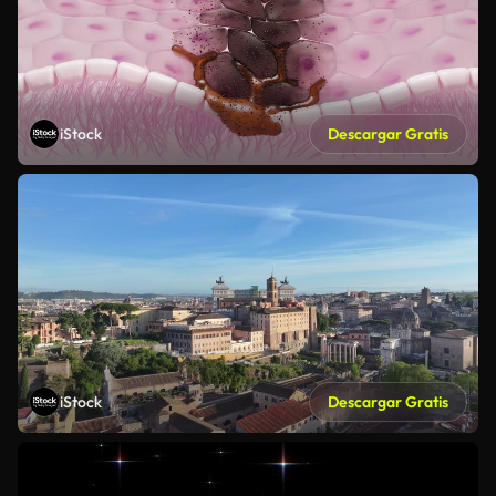
iStock
Descargar Gratis
iStock
Descargar Gratis