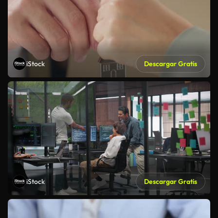
iStock
Descargar Gratis
iStock
Descargar Gratis