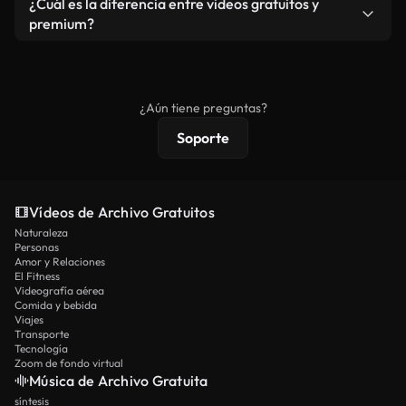
¿Cuál es la diferencia entre videos gratuitos y
vídeos. Solo asegúrese de que el producto final no
premium?
se redistribuya como metraje de stock básico.
Los vídeos royalty-free incluyen derechos
comerciales estándar; el contenido premium
ofrece metraje exclusivo, resolución 4K y
¿Aún tiene preguntas?
protecciones de licencia extendidas.
Soporte
Vídeos de Archivo Gratuitos
Naturaleza
Personas
Amor y Relaciones
El Fitness
Videografía aérea
Comida y bebida
Viajes
Transporte
Tecnología
Zoom de fondo virtual
Música de Archivo Gratuita
síntesis