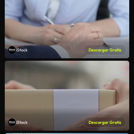
iStock
Descargar Gratis
iStock
Descargar Gratis