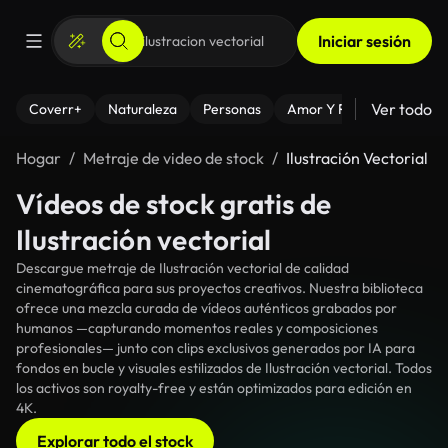
Iniciar sesión
Ver todo
Coverr+
Naturaleza
Personas
Amor Y Relaciones
El
Hogar
Metraje de video de stock
Ilustración Vectorial
Vídeos de stock gratis de
Ilustración vectorial
Descargue metraje de Ilustración vectorial de calidad
cinematográfica para sus proyectos creativos. Nuestra biblioteca
ofrece una mezcla curada de vídeos auténticos grabados por
humanos —capturando momentos reales y composiciones
profesionales— junto con clips exclusivos generados por IA para
fondos en bucle y visuales estilizados de Ilustración vectorial. Todos
los activos son royalty-free y están optimizados para edición en
4K.
Explorar todo el stock