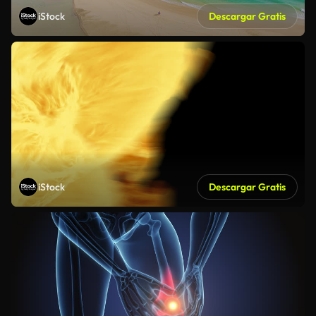
iStock
Descargar Gratis
iStock
Descargar Gratis