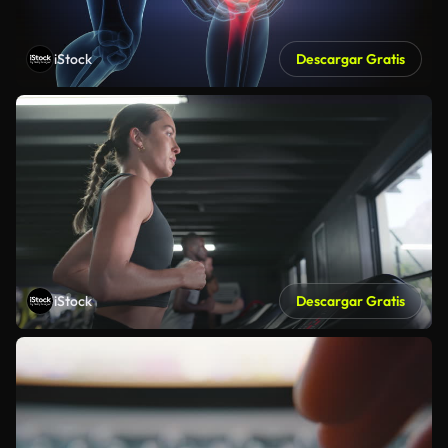
iStock
Descargar Gratis
iStock
Descargar Gratis