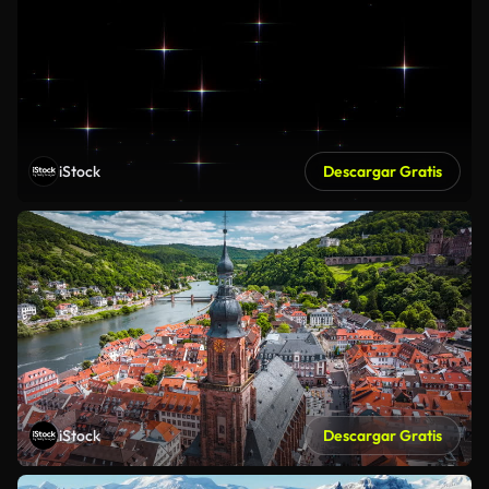
iStock
Descargar Gratis
iStock
Descargar Gratis