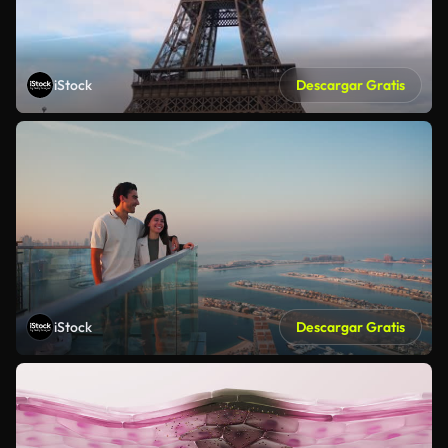
iStock
Descargar Gratis
iStock
Descargar Gratis