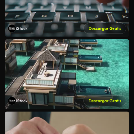
iStock
Descargar Gratis
iStock
Descargar Gratis