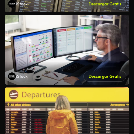
iStock
Descargar Gratis
iStock
Descargar Gratis