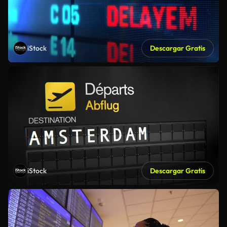
iStock
Descargar Gratis
iStock
Descargar Gratis