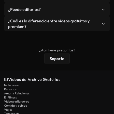
redistribuya el metraje en sí como producto
No. Ninguno de nuestros vídeos incluye marcas de
¿Puedo editarlos?
independiente.
agua. Obtendrá metraje limpio y listo para usar en
cada descarga.
Sí. Eres libre de recortar o mezclar nuestros
¿Cuál es la diferencia entre videos gratuitos y
vídeos. Solo asegúrese de que el producto final no
premium?
se redistribuya como metraje de stock básico.
Los vídeos royalty-free incluyen derechos
comerciales estándar; el contenido premium
ofrece metraje exclusivo, resolución 4K y
¿Aún tiene preguntas?
protecciones de licencia extendidas.
Soporte
Vídeos de Archivo Gratuitos
Naturaleza
Personas
Amor y Relaciones
El Fitness
Videografía aérea
Comida y bebida
Viajes
Transporte