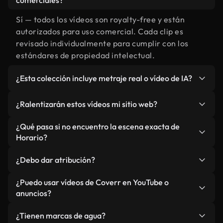
comerciales?
Sí — todos los vídeos son royalty-free y están
autorizados para uso comercial. Cada clip es
revisado individualmente para cumplir con los
estándares de propiedad intelectual.
¿Esta colección incluye metraje real o vídeo de IA?
Ambos. Es una biblioteca híbrida de metraje real
¿Ralentizarán estos vídeos mi sitio web?
relacionado con Horario y vídeos generados por
IA. Todo está claramente etiquetado.
No si selecciona nuestras versiones optimizadas
¿Qué pasa si no encuentro la escena exacta de
para web, diseñadas específicamente para uso de
Horario?
fondo y para mantener un rendimiento óptimo de
Puedes crear una al instante usando Coverr AI
métricas como LCP.
¿Debo dar atribución?
Studio. Describe la escena, como "Horario al
atardecer", y la IA la generará en segundos
No es necesario. Todos los vídeos en nuestra
¿Puedo usar vídeos de Coverr en YouTube o
conforme a nuestros estándares.
biblioteca son royalty-free, aunque siempre se
anuncios?
agradece la mención.
Sí. Todo el metraje puede usarse en vídeos
¿Tienen marcas de agua?
monetizados y anuncios, siempre que no se