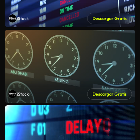
iStock
Descargar Gratis
iStock
Descargar Gratis