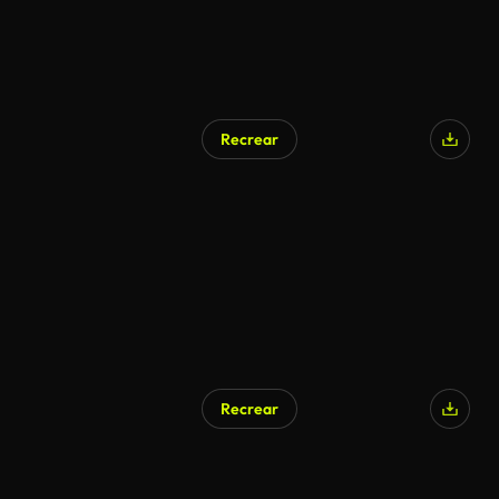
Recrear
Recrear