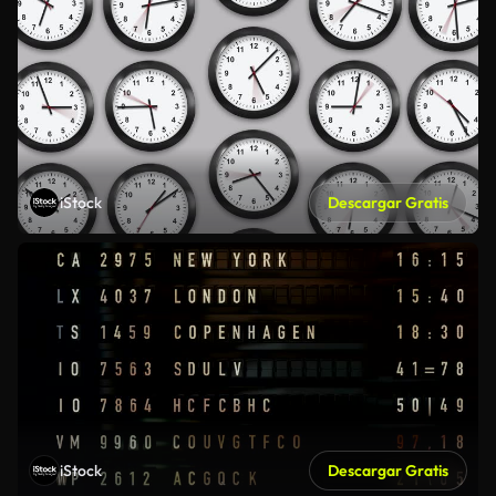
iStock
Descargar Gratis
iStock
Descargar Gratis