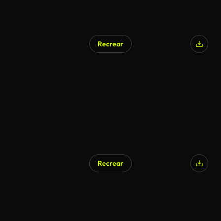
Recrear
Recrear