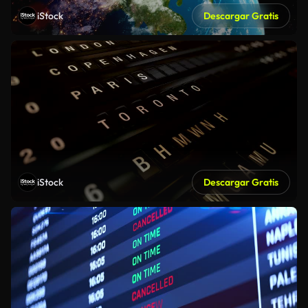
iStock
Descargar Gratis
iStock
Descargar Gratis