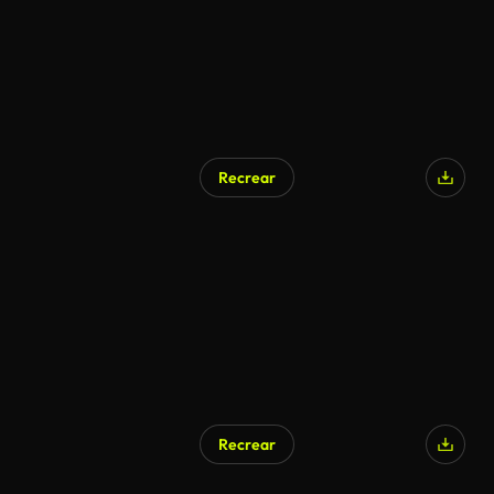
Recrear
Recrear