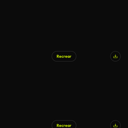
Recrear
Recrear