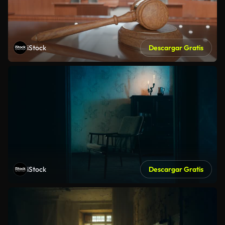
iStock
Descargar Gratis
iStock
Descargar Gratis