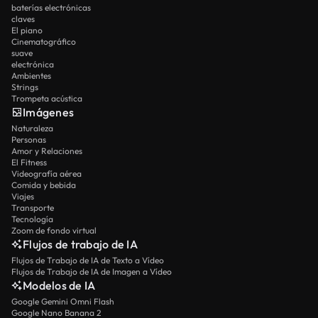
baterías electrónicas
claves
El piano
Cinematográfico
suave
electrónica
Ambientes
Strings
Trompeta acústica
Imágenes
Naturaleza
Personas
Amor y Relaciones
El Fitness
Videografía aérea
Comida y bebida
Viajes
Transporte
Tecnología
Zoom de fondo virtual
Flujos de trabajo de IA
Flujos de Trabajo de IA de Texto a Vídeo
Flujos de Trabajo de IA de Imagen a Vídeo
Modelos de IA
Google Gemini Omni Flash
Google Nano Banana 2