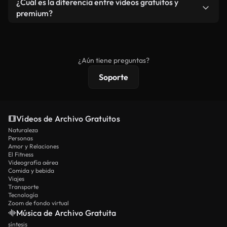
¿Cuál es la diferencia entre videos gratuitos y
vídeos. Solo asegúrese de que el producto final no
premium?
se redistribuya como metraje de stock básico.
Los vídeos royalty-free incluyen derechos
comerciales estándar; el contenido premium
ofrece metraje exclusivo, resolución 4K y
¿Aún tiene preguntas?
protecciones de licencia extendidas.
Soporte
Vídeos de Archivo Gratuitos
Naturaleza
Personas
Amor y Relaciones
El Fitness
Videografía aérea
Comida y bebida
Viajes
Transporte
Tecnología
Zoom de fondo virtual
Música de Archivo Gratuita
síntesis