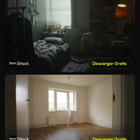
iStock
Descargar Gratis
iStock
Descargar Gratis