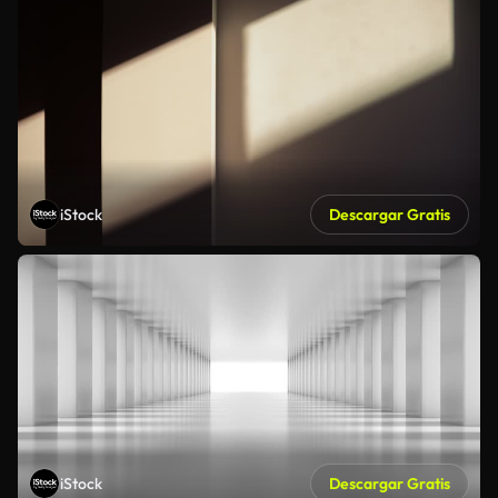
iStock
Descargar Gratis
iStock
Descargar Gratis