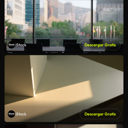
iStock
Descargar Gratis
iStock
Descargar Gratis