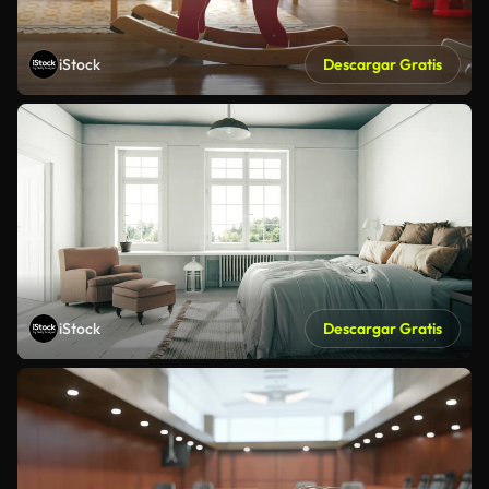
iStock
Descargar Gratis
iStock
Descargar Gratis