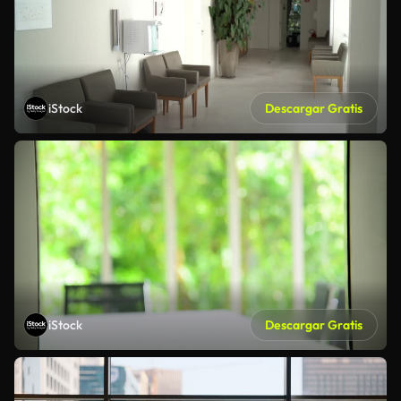
iStock
Descargar Gratis
iStock
Descargar Gratis