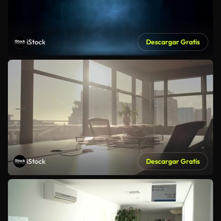
iStock
Descargar Gratis
iStock
Descargar Gratis