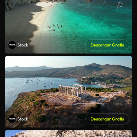
iStock
Descargar Gratis
iStock
Descargar Gratis