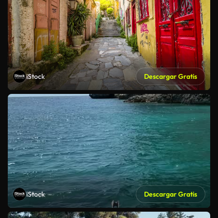
iStock
Descargar Gratis
iStock
Descargar Gratis