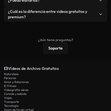
¿Puedo editarlos?
independiente.
agua. Obtendrá metraje limpio y listo para usar en
cada descarga.
Sí. Eres libre de recortar o mezclar nuestros
¿Cuál es la diferencia entre videos gratuitos y
vídeos. Solo asegúrese de que el producto final no
premium?
se redistribuya como metraje de stock básico.
Los vídeos royalty-free incluyen derechos
comerciales estándar; el contenido premium
ofrece metraje exclusivo, resolución 4K y
¿Aún tiene preguntas?
protecciones de licencia extendidas.
Soporte
Vídeos de Archivo Gratuitos
Naturaleza
Personas
Amor y Relaciones
El Fitness
Videografía aérea
Comida y bebida
Viajes
Transporte
Tecnología
Zoom de fondo virtual