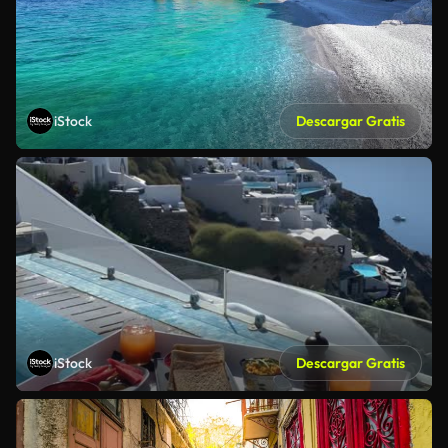
iStock
Descargar Gratis
iStock
Descargar Gratis