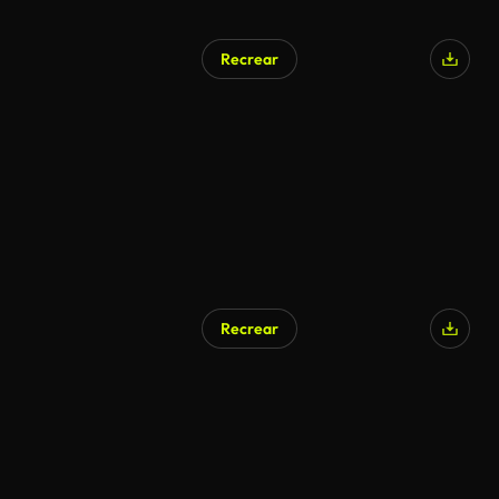
Recrear
Recrear