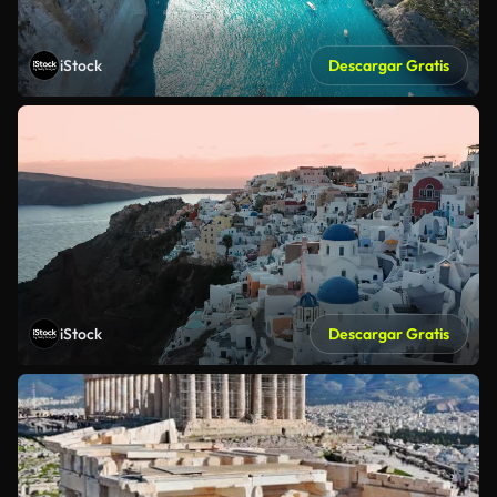
iStock
Descargar Gratis
iStock
Descargar Gratis