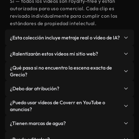
Sí — todos los vídeos son royalty-free y están
autorizados para uso comercial. Cada clip es
revisado individualmente para cumplir con los
estándares de propiedad intelectual.
¿Esta colección incluye metraje real o vídeo de IA?
Ambos. Es una biblioteca híbrida de metraje real
¿Ralentizarán estos vídeos mi sitio web?
relacionado con Grecia y vídeos generados por IA.
Todo está claramente etiquetado.
No si selecciona nuestras versiones optimizadas
¿Qué pasa si no encuentro la escena exacta de
para web, diseñadas específicamente para uso de
Grecia?
fondo y para mantener un rendimiento óptimo de
Puedes crear una al instante usando Coverr AI
métricas como LCP.
¿Debo dar atribución?
Studio. Describe la escena, como "Grecia al
atardecer", y la IA la generará en segundos
No es necesario. Todos los vídeos en nuestra
¿Puedo usar vídeos de Coverr en YouTube o
conforme a nuestros estándares.
biblioteca son royalty-free, aunque siempre se
anuncios?
agradece la mención.
Sí. Todo el metraje puede usarse en vídeos
¿Tienen marcas de agua?
monetizados y anuncios, siempre que no se
redistribuya el metraje en sí como producto
No. Ninguno de nuestros vídeos incluye marcas de