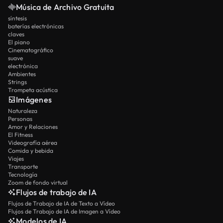
Música de Archivo Gratuita
síntesis
baterías electrónicas
claves
El piano
Cinematográfico
suave
electrónica
Ambientes
Strings
Trompeta acústica
Imágenes
Naturaleza
Personas
Amor y Relaciones
El Fitness
Videografía aérea
Comida y bebida
Viajes
Transporte
Tecnología
Zoom de fondo virtual
Flujos de trabajo de IA
Flujos de Trabajo de IA de Texto a Vídeo
Flujos de Trabajo de IA de Imagen a Vídeo
Modelos de IA