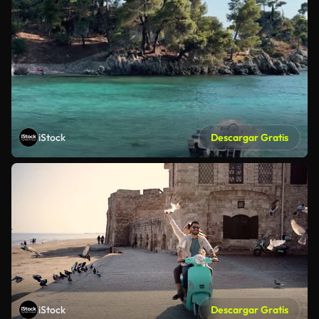
iStock
Descargar Gratis
iStock
Descargar Gratis