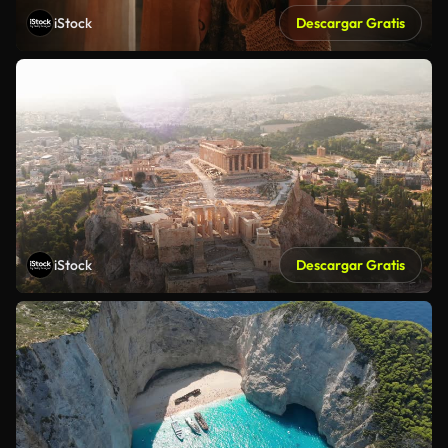
iStock
Descargar Gratis
iStock
Descargar Gratis