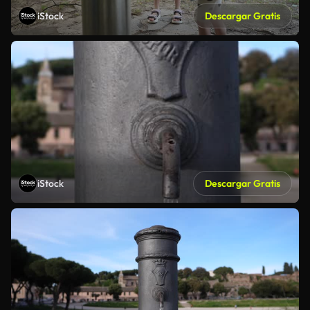
iStock
Descargar Gratis
iStock
Descargar Gratis