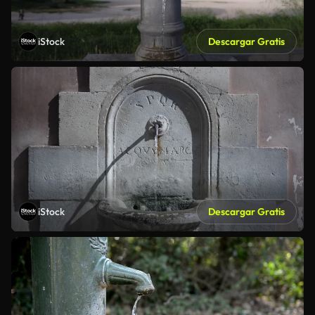
iStock
Descargar Gratis
iStock
Descargar Gratis