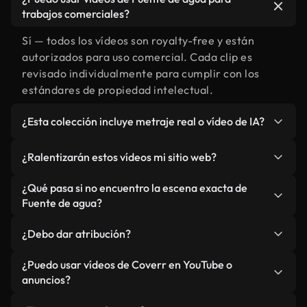
trabajos comerciales?
Sí — todos los vídeos son royalty-free y están
autorizados para uso comercial. Cada clip es
revisado individualmente para cumplir con los
estándares de propiedad intelectual.
¿Esta colección incluye metraje real o vídeo de IA?
Ambos. Es una biblioteca híbrida de metraje real
¿Ralentizarán estos vídeos mi sitio web?
relacionado con Fuente de agua y vídeos
generados por IA. Todo está claramente
No si selecciona nuestras versiones optimizadas
¿Qué pasa si no encuentro la escena exacta de
etiquetado.
para web, diseñadas específicamente para uso de
Fuente de agua?
fondo y para mantener un rendimiento óptimo de
Puedes crear una al instante usando Coverr AI
métricas como LCP.
¿Debo dar atribución?
Studio. Describe la escena, como "Fuente de agua
al atardecer", y la IA la generará en segundos
No es necesario. Todos los vídeos en nuestra
¿Puedo usar vídeos de Coverr en YouTube o
conforme a nuestros estándares.
biblioteca son royalty-free, aunque siempre se
anuncios?
agradece la mención.
Sí. Todo el metraje puede usarse en vídeos