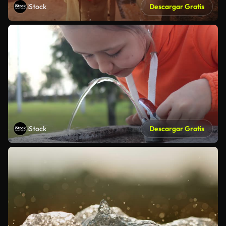
iStock
Descargar Gratis
iStock
Descargar Gratis