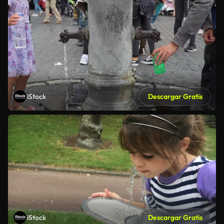
iStock
Descargar Gratis
iStock
Descargar Gratis