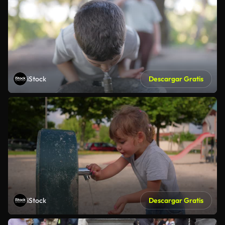
iStock
Descargar Gratis
iStock
Descargar Gratis