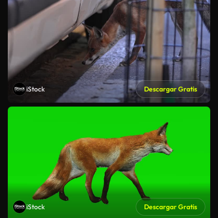
iStock
Descargar Gratis
iStock
Descargar Gratis