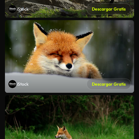
iStock
Descargar Gratis
iStock
Descargar Gratis