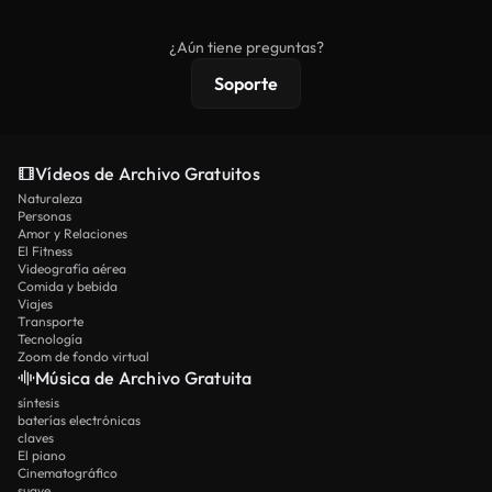
comerciales estándar; el contenido premium
ofrece metraje exclusivo, resolución 4K y
¿Aún tiene preguntas?
protecciones de licencia extendidas.
Soporte
Vídeos de Archivo Gratuitos
Naturaleza
Personas
Amor y Relaciones
El Fitness
Videografía aérea
Comida y bebida
Viajes
Transporte
Tecnología
Zoom de fondo virtual
Música de Archivo Gratuita
síntesis
baterías electrónicas
claves
El piano
Cinematográfico
suave