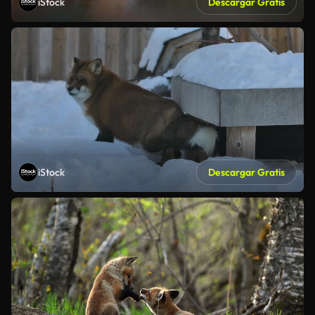
iStock
Descargar Gratis
iStock
Descargar Gratis