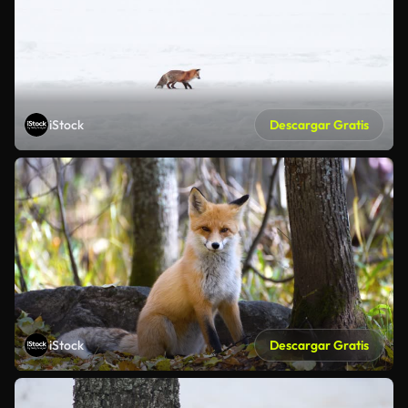
iStock
Descargar Gratis
iStock
Descargar Gratis