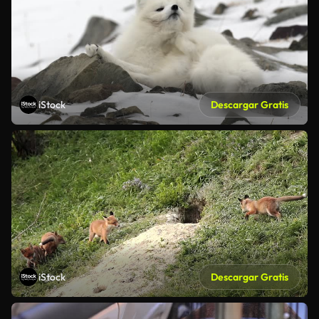
iStock
Descargar Gratis
iStock
Descargar Gratis