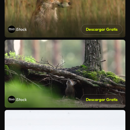
iStock
Descargar Gratis
iStock
Descargar Gratis