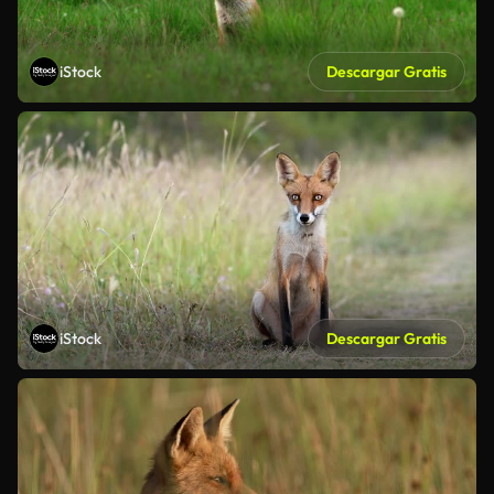
iStock
Descargar Gratis
iStock
Descargar Gratis