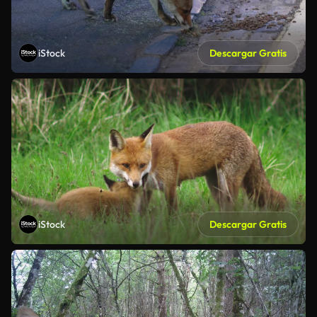
iStock
Descargar Gratis
iStock
Descargar Gratis