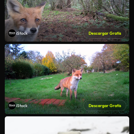
iStock
Descargar Gratis
iStock
Descargar Gratis