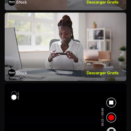
iStock
Descargar Gratis
iStock
Descargar Gratis