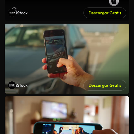
iStock
Descargar Gratis
iStock
Descargar Gratis