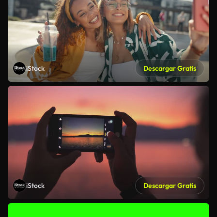
iStock
Descargar Gratis
iStock
Descargar Gratis