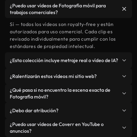
¿Puedo usar vídeos de Fotografía móvil para
trabajos comerciales?
Sí — todos los vídeos son royalty-free y están
autorizados para uso comercial. Cada clip es
revisado individualmente para cumplir con los
estándares de propiedad intelectual.
¿Esta colección incluye metraje real o vídeo de IA?
Ambos. Es una biblioteca híbrida de metraje real
¿Ralentizarán estos vídeos mi sitio web?
relacionado con Fotografía móvil y vídeos
generados por IA. Todo está claramente
No si selecciona nuestras versiones optimizadas
¿Qué pasa si no encuentro la escena exacta de
etiquetado.
para web, diseñadas específicamente para uso de
Fotografía móvil?
fondo y para mantener un rendimiento óptimo de
Puedes crear una al instante usando Coverr AI
métricas como LCP.
¿Debo dar atribución?
Studio. Describe la escena, como "Fotografía
móvil al atardecer", y la IA la generará en
No es necesario. Todos los vídeos en nuestra
¿Puedo usar vídeos de Coverr en YouTube o
segundos conforme a nuestros estándares.
biblioteca son royalty-free, aunque siempre se
anuncios?
agradece la mención.