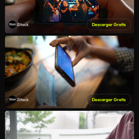
iStock
Descargar Gratis
iStock
Descargar Gratis