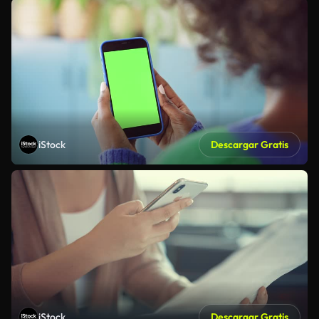
iStock
Descargar Gratis
iStock
Descargar Gratis