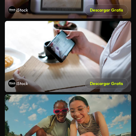
iStock
Descargar Gratis
iStock
Descargar Gratis