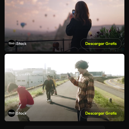
iStock
Descargar Gratis
iStock
Descargar Gratis