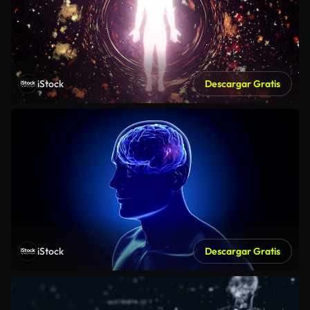
iStock
Descargar Gratis
iStock
Descargar Gratis