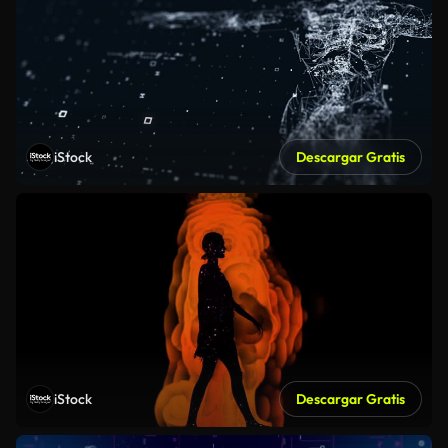
iStock
Descargar Gratis
iStock
Descargar Gratis