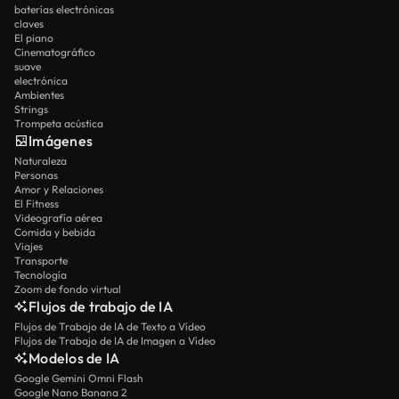
baterías electrónicas
claves
El piano
Cinematográfico
suave
electrónica
Ambientes
Strings
Trompeta acústica
Imágenes
Naturaleza
Personas
Amor y Relaciones
El Fitness
Videografía aérea
Comida y bebida
Viajes
Transporte
Tecnología
Zoom de fondo virtual
Flujos de trabajo de IA
Flujos de Trabajo de IA de Texto a Vídeo
Flujos de Trabajo de IA de Imagen a Vídeo
Modelos de IA
Google Gemini Omni Flash
Google Nano Banana 2