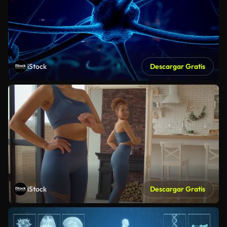
iStock
Descargar Gratis
iStock
Descargar Gratis