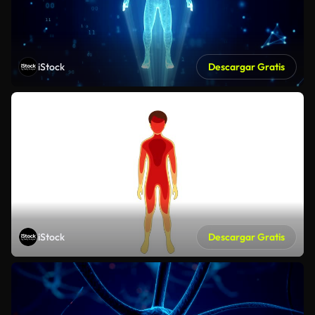
iStock
Descargar Gratis
iStock
Descargar Gratis