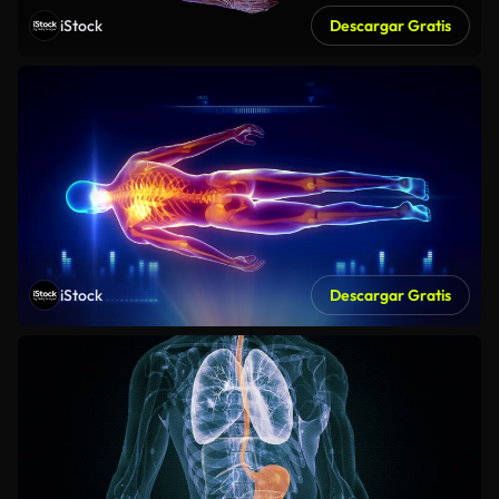
iStock
Descargar Gratis
iStock
Descargar Gratis