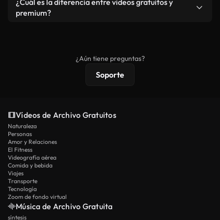
¿Cuál es la diferencia entre videos gratuitos y
vídeos. Solo asegúrese de que el producto final no
premium?
se redistribuya como metraje de stock básico.
Los vídeos royalty-free incluyen derechos
comerciales estándar; el contenido premium
ofrece metraje exclusivo, resolución 4K y
¿Aún tiene preguntas?
protecciones de licencia extendidas.
Soporte
Vídeos de Archivo Gratuitos
Naturaleza
Personas
Amor y Relaciones
El Fitness
Videografía aérea
Comida y bebida
Viajes
Transporte
Tecnología
Zoom de fondo virtual
Música de Archivo Gratuita
síntesis