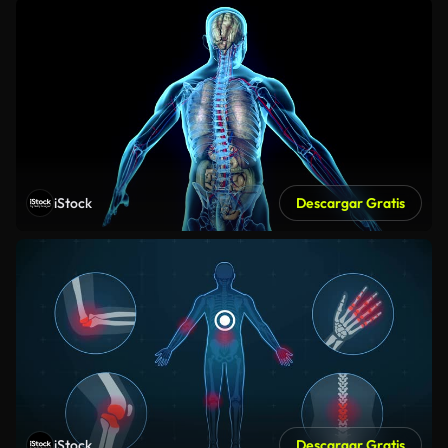
iStock
Descargar Gratis
iStock
Descargar Gratis