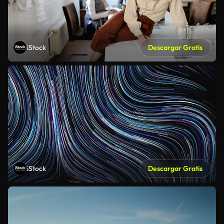
iStock
Descargar Gratis
iStock
Descargar Gratis