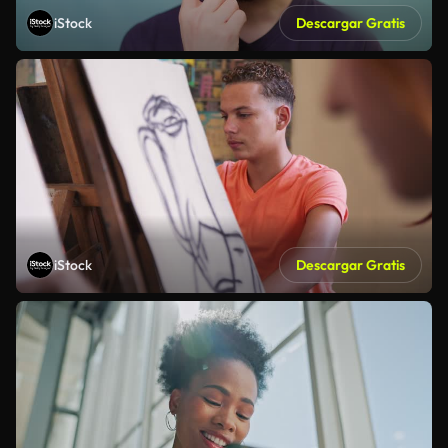
iStock
Descargar Gratis
iStock
Descargar Gratis