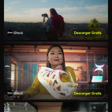
iStock
Descargar Gratis
iStock
Descargar Gratis