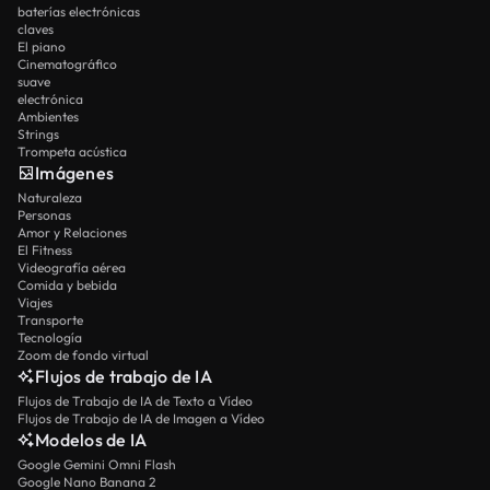
baterías electrónicas
claves
El piano
Cinematográfico
suave
electrónica
Ambientes
Strings
Trompeta acústica
Imágenes
Naturaleza
Personas
Amor y Relaciones
El Fitness
Videografía aérea
Comida y bebida
Viajes
Transporte
Tecnología
Zoom de fondo virtual
Flujos de trabajo de IA
Flujos de Trabajo de IA de Texto a Vídeo
Flujos de Trabajo de IA de Imagen a Vídeo
Modelos de IA
Google Gemini Omni Flash
Google Nano Banana 2