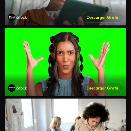
iStock
Descargar Gratis
iStock
Descargar Gratis