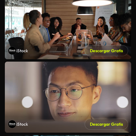
iStock
Descargar Gratis
iStock
Descargar Gratis