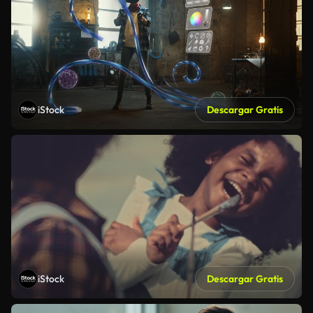
iStock
Descargar Gratis
iStock
Descargar Gratis