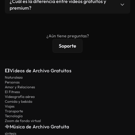
¿Cuál es la diferencia entre videos gratuitos y
vídeos. Solo asegúrese de que el producto final no
premium?
se redistribuya como metraje de stock básico.
Los vídeos royalty-free incluyen derechos
comerciales estándar; el contenido premium
ofrece metraje exclusivo, resolución 4K y
¿Aún tiene preguntas?
protecciones de licencia extendidas.
Soporte
Vídeos de Archivo Gratuitos
Naturaleza
Personas
Amor y Relaciones
El Fitness
Videografía aérea
Comida y bebida
Viajes
Transporte
Tecnología
Zoom de fondo virtual
Música de Archivo Gratuita
síntesis