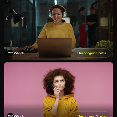
iStock
Descargar Gratis
iStock
Descargar Gratis