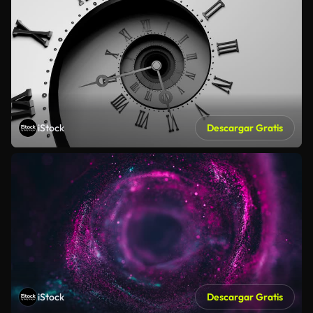
iStock
Descargar Gratis
iStock
Descargar Gratis