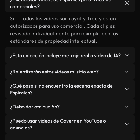
comerciales?
Sí — todos los vídeos son royalty-free y están
autorizados para uso comercial. Cada clip es
revisado individualmente para cumplir con los
estándares de propiedad intelectual.
¿Esta colección incluye metraje real o vídeo de IA?
Ambos. Es una biblioteca híbrida de metraje real
¿Ralentizarán estos vídeos mi sitio web?
relacionado con Espirales y vídeos generados por
IA. Todo está claramente etiquetado.
No si selecciona nuestras versiones optimizadas
¿Qué pasa si no encuentro la escena exacta de
para web, diseñadas específicamente para uso de
Espirales?
fondo y para mantener un rendimiento óptimo de
Puedes crear una al instante usando Coverr AI
métricas como LCP.
¿Debo dar atribución?
Studio. Describe la escena, como "Espirales al
atardecer", y la IA la generará en segundos
No es necesario. Todos los vídeos en nuestra
¿Puedo usar vídeos de Coverr en YouTube o
conforme a nuestros estándares.
biblioteca son royalty-free, aunque siempre se
anuncios?
agradece la mención.
Sí. Todo el metraje puede usarse en vídeos