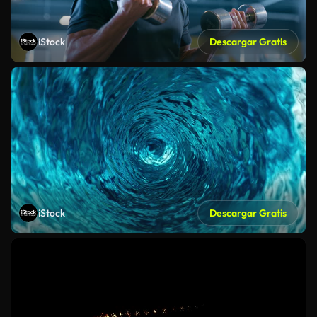
iStock
Descargar Gratis
iStock
Descargar Gratis