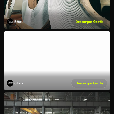
iStock
Descargar Gratis
iStock
Descargar Gratis