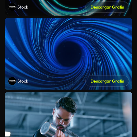
iStock
Descargar Gratis
iStock
Descargar Gratis