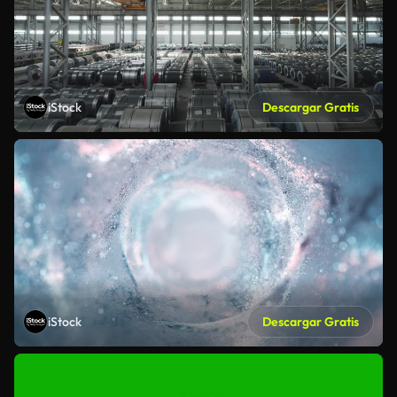
iStock
Descargar Gratis
iStock
Descargar Gratis