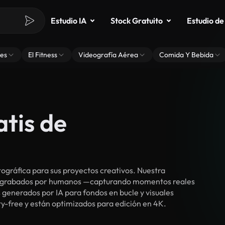
Estudio IA
Stock Gratuito
Estudio de
es
El Fitness
Videografía Aérea
Comida Y Bebida
atis de
gráfica para sus proyectos creativos. Nuestra
cos grabados por humanos —capturando momentos reales
 generados por IA para fondos en bucle y visuales
lty-free y están optimizados para edición en 4K.