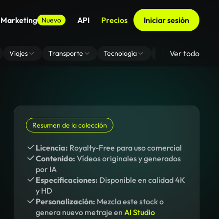
 Marketing
API
Precios
Iniciar sesión
Nuevo
Ver todo
Viajes
Transporte
Tecnología
Zoom De Fondo Virt
Resumen de la colección
Licencia:
Royalty-Free para uso comercial
Contenido:
Vídeos originales y generados
por IA
Especificaciones:
Disponible en calidad 4K
y HD
Personalización:
Mezcla este stock o
genera nuevo metraje en
AI Studio