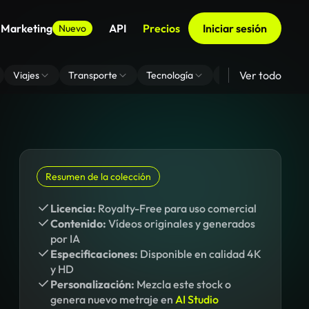
 Marketing
API
Precios
Iniciar sesión
Nuevo
Ver todo
Viajes
Transporte
Tecnología
Zoom De Fondo Virt
Resumen de la colección
Licencia:
Royalty-Free para uso comercial
Contenido:
Vídeos originales y generados
por IA
Especificaciones:
Disponible en calidad 4K
y HD
Personalización:
Mezcla este stock o
genera nuevo metraje en
AI Studio