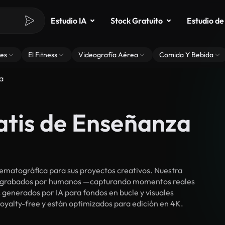
Estudio IA
Stock Gratuito
Estudio de
es
El Fitness
Videografía Aérea
Comida Y Bebida
a
atis de Enseñanza
ematográfica para sus proyectos creativos. Nuestra
cos grabados por humanos —capturando momentos reales
 generados por IA para fondos en bucle y visuales
royalty-free y están optimizados para edición en 4K.