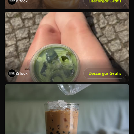
iStock
Descargar Gratis
iStock
Descargar Gratis