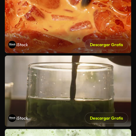
iStock
Descargar Gratis
iStock
Descargar Gratis