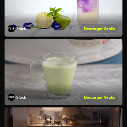
iStock
Descargar Gratis
iStock
Descargar Gratis