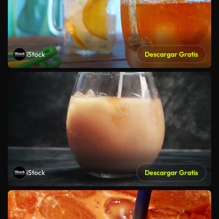
iStock
Descargar Gratis
iStock
Descargar Gratis