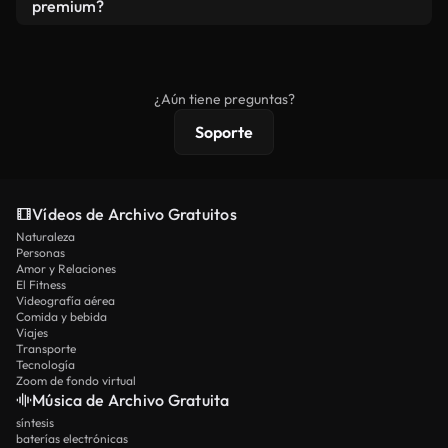
vídeos. Solo asegúrese de que el producto final no
premium?
se redistribuya como metraje de stock básico.
Los vídeos royalty-free incluyen derechos
comerciales estándar; el contenido premium
ofrece metraje exclusivo, resolución 4K y
¿Aún tiene preguntas?
protecciones de licencia extendidas.
Soporte
Vídeos de Archivo Gratuitos
Naturaleza
Personas
Amor y Relaciones
El Fitness
Videografía aérea
Comida y bebida
Viajes
Transporte
Tecnología
Zoom de fondo virtual
Música de Archivo Gratuita
síntesis
baterías electrónicas