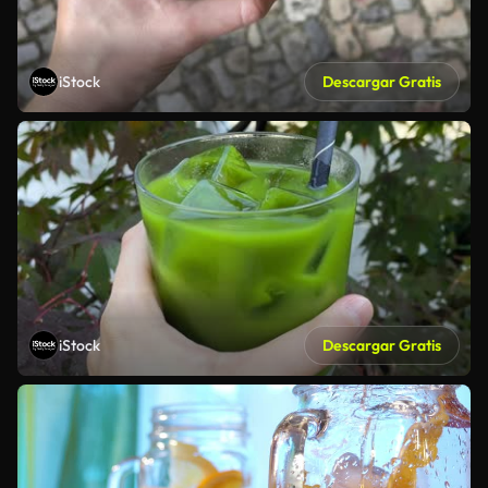
iStock
Descargar Gratis
iStock
Descargar Gratis