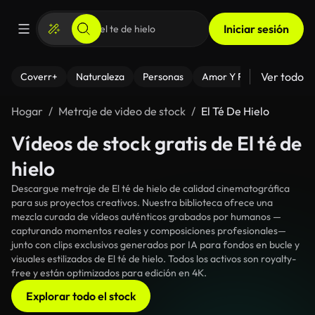
Iniciar sesión
Ver todo
Coverr+
Naturaleza
Personas
Amor Y Relaciones
El
Hogar
Metraje de video de stock
El Té De Hielo
Vídeos de stock gratis de El té de
hielo
Descargue metraje de El té de hielo de calidad cinematográfica
para sus proyectos creativos. Nuestra biblioteca ofrece una
mezcla curada de vídeos auténticos grabados por humanos —
capturando momentos reales y composiciones profesionales—
junto con clips exclusivos generados por IA para fondos en bucle y
visuales estilizados de El té de hielo. Todos los activos son royalty-
free y están optimizados para edición en 4K.
Explorar todo el stock