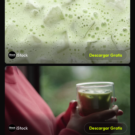
iStock
Descargar Gratis
iStock
Descargar Gratis