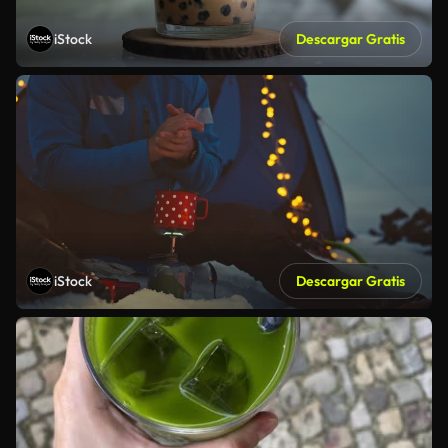
iStock
Descargar Gratis
iStock
Descargar Gratis