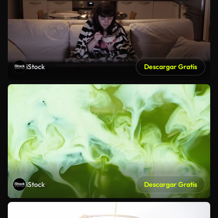
iStock
Descargar Gratis
iStock
Descargar Gratis