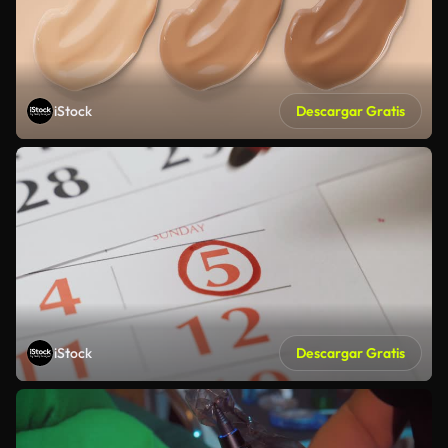
iStock
Descargar Gratis
iStock
Descargar Gratis