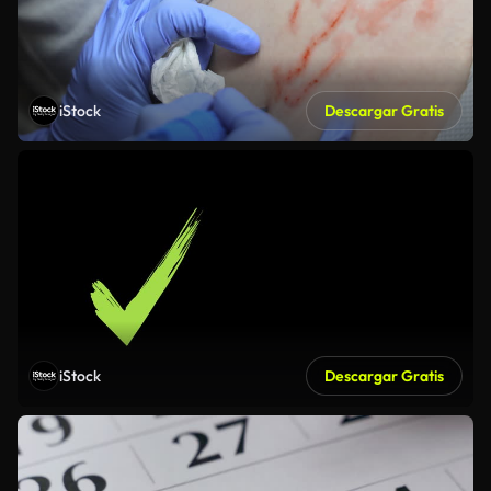
iStock
Descargar Gratis
iStock
Descargar Gratis