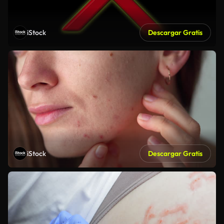
iStock
Descargar Gratis
iStock
Descargar Gratis