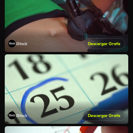
iStock
Descargar Gratis
iStock
Descargar Gratis