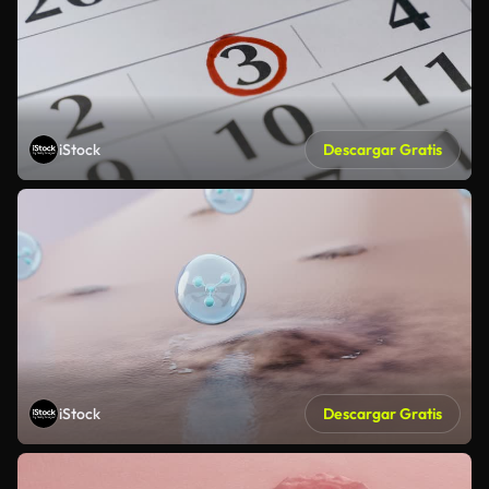
iStock
Descargar Gratis
iStock
Descargar Gratis