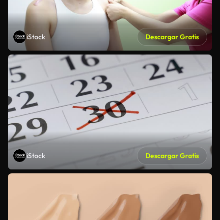
iStock
Descargar Gratis
iStock
Descargar Gratis