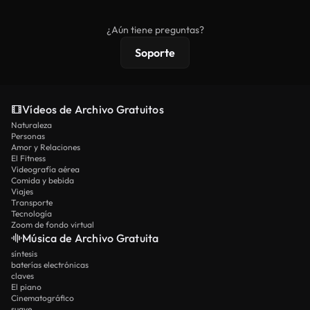
comerciales estándar; el contenido premium
ofrece metraje exclusivo, resolución 4K y
¿Aún tiene preguntas?
protecciones de licencia extendidas.
Soporte
Vídeos de Archivo Gratuitos
Naturaleza
Personas
Amor y Relaciones
El Fitness
Videografía aérea
Comida y bebida
Viajes
Transporte
Tecnología
Zoom de fondo virtual
Música de Archivo Gratuita
síntesis
baterías electrónicas
claves
El piano
Cinematográfico
suave