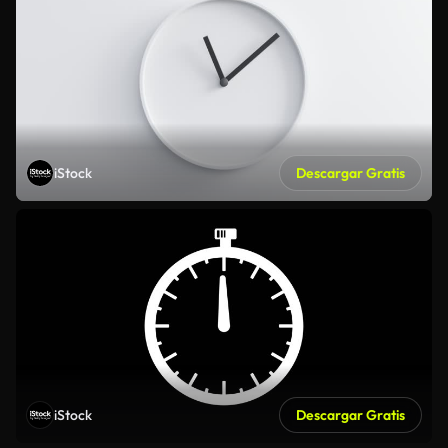
iStock
Descargar Gratis
iStock
Descargar Gratis