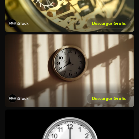
iStock
Descargar Gratis
iStock
Descargar Gratis