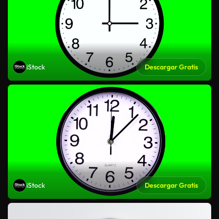
iStock
Descargar Gratis
iStock
Descargar Gratis