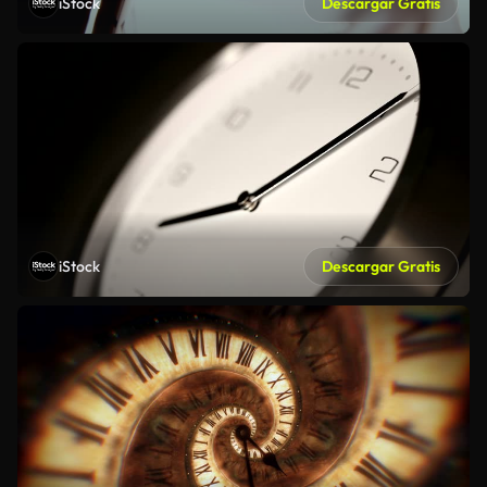
iStock
Descargar Gratis
iStock
Descargar Gratis