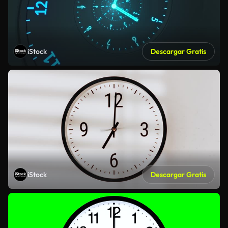
iStock
Descargar Gratis
iStock
Descargar Gratis