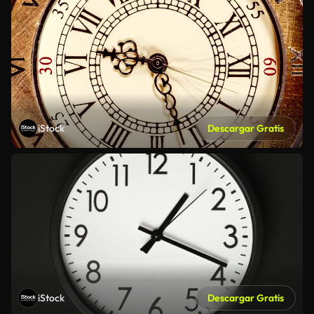
iStock
Descargar Gratis
iStock
Descargar Gratis