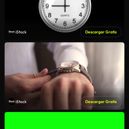
iStock
Descargar Gratis
iStock
Descargar Gratis