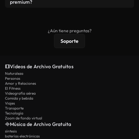
vídeos. Solo asegúrese de que el producto final no
premium?
se redistribuya como metraje de stock básico.
Los vídeos royalty-free incluyen derechos
comerciales estándar; el contenido premium
ofrece metraje exclusivo, resolución 4K y
¿Aún tiene preguntas?
protecciones de licencia extendidas.
Soporte
Vídeos de Archivo Gratuitos
Naturaleza
Personas
Amor y Relaciones
El Fitness
Videografía aérea
Comida y bebida
Viajes
Transporte
Tecnología
Zoom de fondo virtual
Música de Archivo Gratuita
síntesis
baterías electrónicas