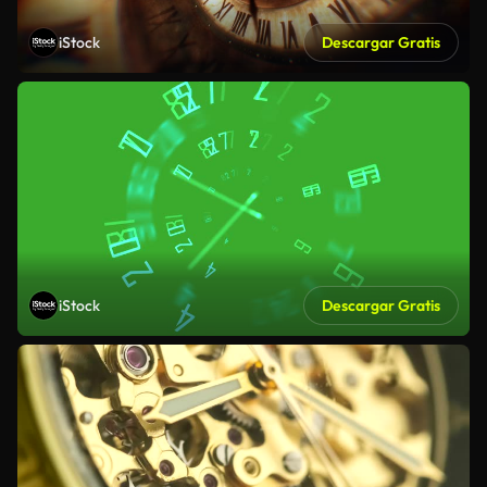
iStock
Descargar Gratis
iStock
Descargar Gratis