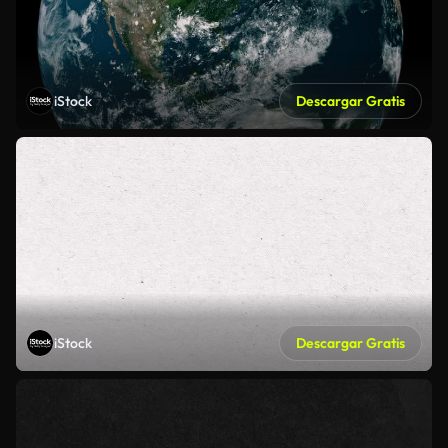
iStock
Descargar Gratis
iStock
Descargar Gratis