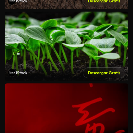
iStock
Descargar Gratis
iStock
Descargar Gratis