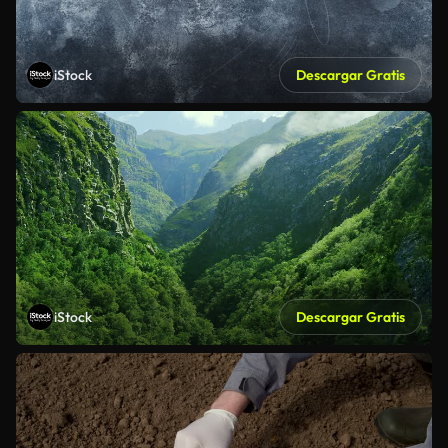
iStock
Descargar Gratis
iStock
Descargar Gratis