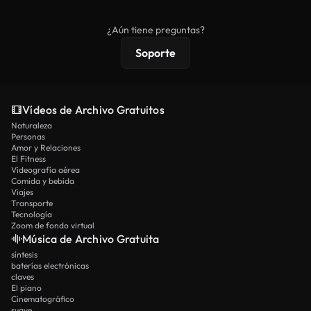
comerciales estándar; el contenido premium
ofrece metraje exclusivo, resolución 4K y
¿Aún tiene preguntas?
protecciones de licencia extendidas.
Soporte
Vídeos de Archivo Gratuitos
Naturaleza
Personas
Amor y Relaciones
El Fitness
Videografía aérea
Comida y bebida
Viajes
Transporte
Tecnología
Zoom de fondo virtual
Música de Archivo Gratuita
síntesis
baterías electrónicas
claves
El piano
Cinematográfico
suave