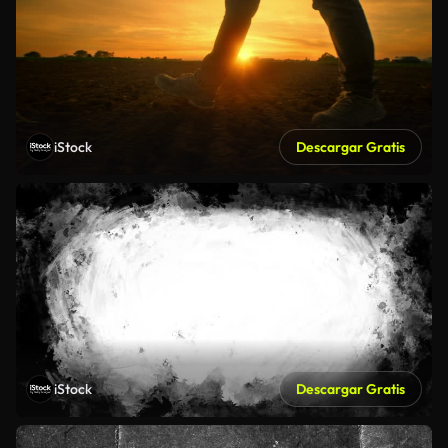
iStock
Descargar Gratis
iStock
Descargar Gratis