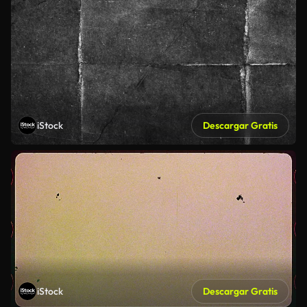
iStock
Descargar Gratis
iStock
Descargar Gratis