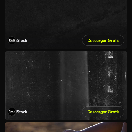
iStock
Descargar Gratis
iStock
Descargar Gratis