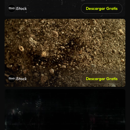
iStock
Descargar Gratis
iStock
Descargar Gratis