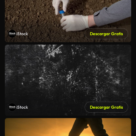
iStock
Descargar Gratis
iStock
Descargar Gratis