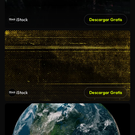
iStock
Descargar Gratis
iStock
Descargar Gratis