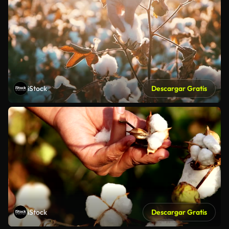
iStock
Descargar Gratis
iStock
Descargar Gratis