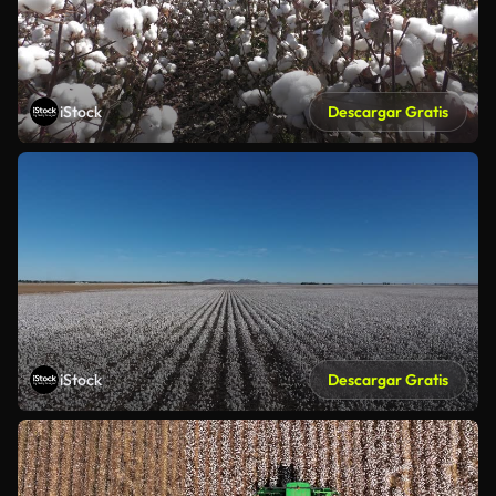
iStock
Descargar Gratis
iStock
Descargar Gratis