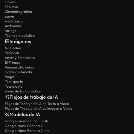
claves
El piano
Cinematográfico
suave
electrónica
Ambientes
Strings
Trompeta acústica
Imágenes
Naturaleza
Personas
Amor y Relaciones
El Fitness
Videografía aérea
Comida y bebida
Viajes
Transporte
Tecnología
Zoom de fondo virtual
Flujos de trabajo de IA
Flujos de Trabajo de IA de Texto a Vídeo
Flujos de Trabajo de IA de Imagen a Vídeo
Modelos de IA
Google Gemini Omni Flash
Google Nano Banana 2
Google Nano Banana 2 Lite