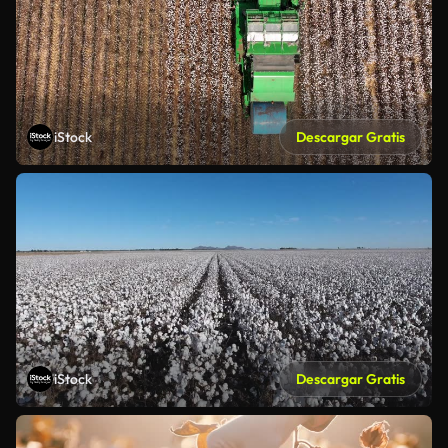
iStock
Descargar Gratis
iStock
Descargar Gratis