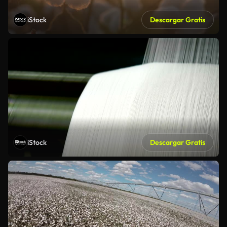
iStock
Descargar Gratis
iStock
Descargar Gratis