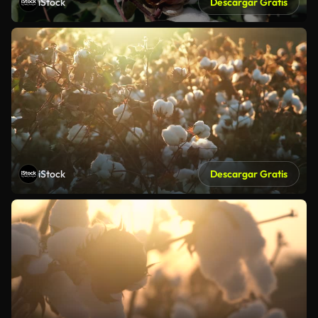
iStock
Descargar Gratis
iStock
Descargar Gratis