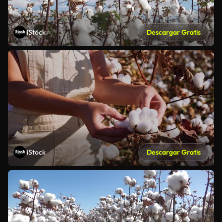
iStock
Descargar Gratis
iStock
Descargar Gratis