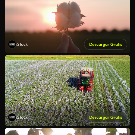
iStock
Descargar Gratis
iStock
Descargar Gratis