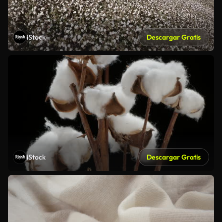
iStock
Descargar Gratis
iStock
Descargar Gratis