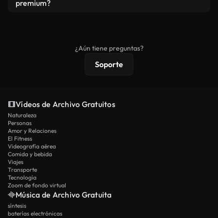
vídeos. Solo asegúrese de que el producto final no
premium?
se redistribuya como metraje de stock básico.
Los vídeos royalty-free incluyen derechos
comerciales estándar; el contenido premium
ofrece metraje exclusivo, resolución 4K y
¿Aún tiene preguntas?
protecciones de licencia extendidas.
Soporte
Vídeos de Archivo Gratuitos
Naturaleza
Personas
Amor y Relaciones
El Fitness
Videografía aérea
Comida y bebida
Viajes
Transporte
Tecnología
Zoom de fondo virtual
Música de Archivo Gratuita
síntesis
baterías electrónicas