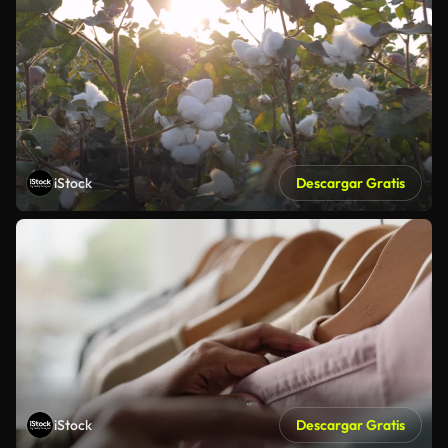
iStock
Descargar Gratis
iStock
Descargar Gratis