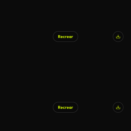
Recrear
Recrear