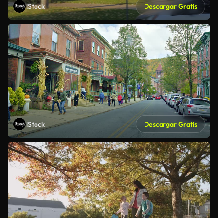
iStock
Descargar Gratis
iStock
Descargar Gratis