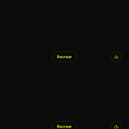
Recrear
Recrear