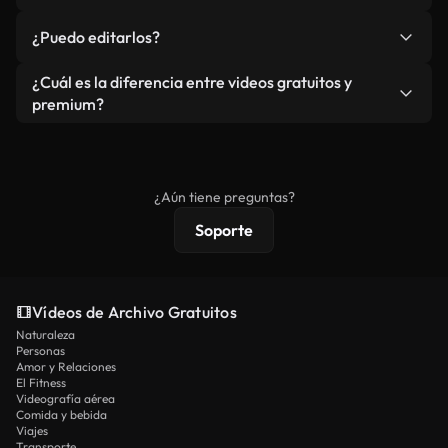
redistribuya el metraje en sí como producto
No. Ninguno de nuestros vídeos incluye marcas de
¿Puedo editarlos?
independiente.
agua. Obtendrá metraje limpio y listo para usar en
cada descarga.
Sí. Eres libre de recortar o mezclar nuestros
¿Cuál es la diferencia entre videos gratuitos y
vídeos. Solo asegúrese de que el producto final no
premium?
se redistribuya como metraje de stock básico.
Los vídeos royalty-free incluyen derechos
comerciales estándar; el contenido premium
ofrece metraje exclusivo, resolución 4K y
¿Aún tiene preguntas?
protecciones de licencia extendidas.
Soporte
Vídeos de Archivo Gratuitos
Naturaleza
Personas
Amor y Relaciones
El Fitness
Videografía aérea
Comida y bebida
Viajes
Transporte