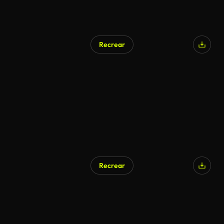
Recrear
Recrear