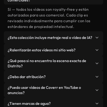
comerciales?
Sí — todos los vídeos son royalty-free y están
autorizados para uso comercial. Cada clip es
revisado individualmente para cumplir con los
estándares de propiedad intelectual.
¿Esta colección incluye metraje real o vídeo de IA?
Ambos. Es una biblioteca híbrida de metraje real
¿Ralentizarán estos vídeos mi sitio web?
relacionado con Distrito y vídeos generados por
IA. Todo está claramente etiquetado.
No si selecciona nuestras versiones optimizadas
¿Qué pasa si no encuentro la escena exacta de
para web, diseñadas específicamente para uso de
Distrito?
fondo y para mantener un rendimiento óptimo de
Puedes crear una al instante usando Coverr AI
métricas como LCP.
¿Debo dar atribución?
Studio. Describe la escena, como "Distrito al
atardecer", y la IA la generará en segundos
No es necesario. Todos los vídeos en nuestra
¿Puedo usar vídeos de Coverr en YouTube o
conforme a nuestros estándares.
biblioteca son royalty-free, aunque siempre se
anuncios?
agradece la mención.
Sí. Todo el metraje puede usarse en vídeos
¿Tienen marcas de agua?
monetizados y anuncios, siempre que no se