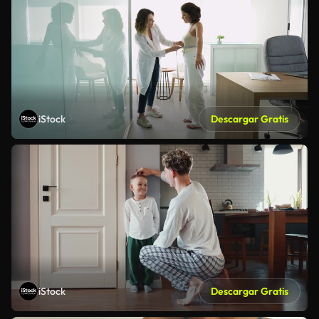
iStock
Descargar Gratis
iStock
Descargar Gratis