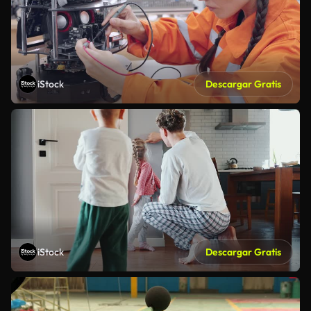
iStock
Descargar Gratis
iStock
Descargar Gratis