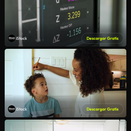
iStock
Descargar Gratis
iStock
Descargar Gratis