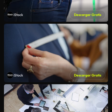
iStock
Descargar Gratis
iStock
Descargar Gratis