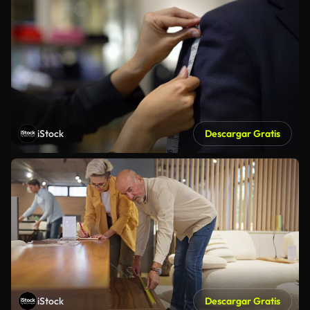
iStock
Descargar Gratis
iStock
Descargar Gratis