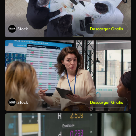
iStock
Descargar Gratis
iStock
Descargar Gratis