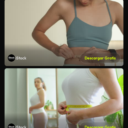
iStock
Descargar Gratis
iStock
Descargar Gratis