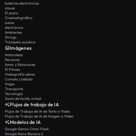
baterías electrónicas
claves
El piano
Cinematográfico
suave
electrónica
Ambientes
Strings
Trompeta acústica
Imágenes
Naturaleza
Personas
Amor y Relaciones
El Fitness
Videografía aérea
Comida y bebida
Viajes
Transporte
Tecnología
Zoom de fondo virtual
Flujos de trabajo de IA
Flujos de Trabajo de IA de Texto a Vídeo
Flujos de Trabajo de IA de Imagen a Vídeo
Modelos de IA
Google Gemini Omni Flash
Google Nano Banana 2