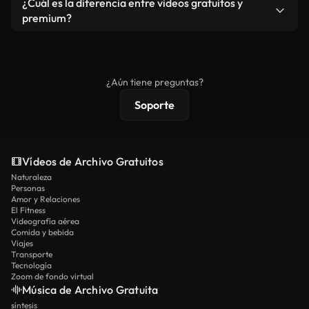
¿Cuál es la diferencia entre videos gratuitos y
vídeos. Solo asegúrese de que el producto final no
premium?
se redistribuya como metraje de stock básico.
Los vídeos royalty-free incluyen derechos
comerciales estándar; el contenido premium
ofrece metraje exclusivo, resolución 4K y
¿Aún tiene preguntas?
protecciones de licencia extendidas.
Soporte
Vídeos de Archivo Gratuitos
Naturaleza
Personas
Amor y Relaciones
El Fitness
Videografía aérea
Comida y bebida
Viajes
Transporte
Tecnología
Zoom de fondo virtual
Música de Archivo Gratuita
síntesis