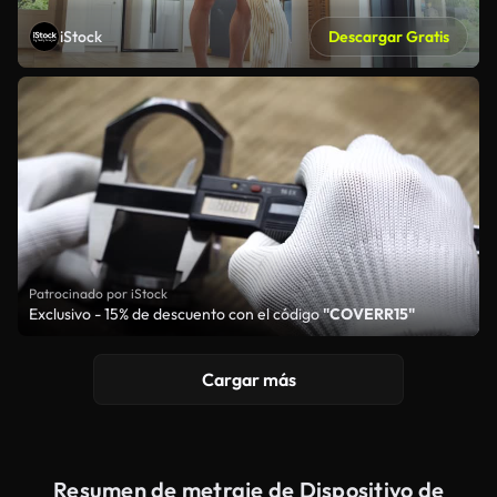
iStock
Descargar Gratis
Patrocinado por iStock
Exclusivo - 15% de descuento con el código
"COVERR15"
Cargar más
Resumen de metraje de Dispositivo de