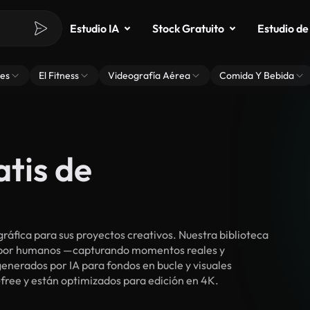
Estudio IA
Stock Gratuito
Estudio de
es
El Fitness
Videografía Aérea
Comida Y Bebida
atis de
fica para sus proyectos creativos. Nuestra biblioteca
s por humanos —capturando momentos reales y
enerados por IA para fondos en bucle y visuales
-free y están optimizados para edición en 4K.