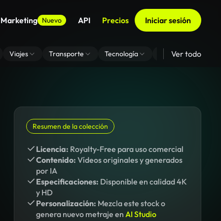
 Marketing
API
Precios
Iniciar sesión
Nuevo
Ver todo
Viajes
Transporte
Tecnología
Zoom De Fondo Virt
Resumen de la colección
Licencia:
Royalty-Free para uso comercial
Contenido:
Vídeos originales y generados
por IA
Especificaciones:
Disponible en calidad 4K
y HD
Personalización:
Mezcla este stock o
genera nuevo metraje en
AI Studio