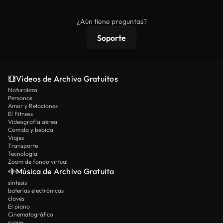
comerciales estándar; el contenido premium
ofrece metraje exclusivo, resolución 4K y
¿Aún tiene preguntas?
protecciones de licencia extendidas.
Soporte
Vídeos de Archivo Gratuitos
Naturaleza
Personas
Amor y Relaciones
El Fitness
Videografía aérea
Comida y bebida
Viajes
Transporte
Tecnología
Zoom de fondo virtual
Música de Archivo Gratuita
síntesis
baterías electrónicas
claves
El piano
Cinematográfico
suave