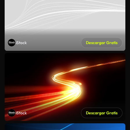
iStock
Descargar Gratis
iStock
Descargar Gratis