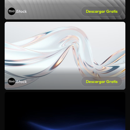
iStock
Descargar Gratis
iStock
Descargar Gratis