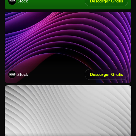
iStock
Descargar Gratis
iStock
Descargar Gratis