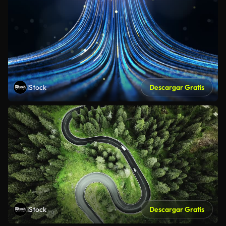
iStock
Descargar Gratis
iStock
Descargar Gratis