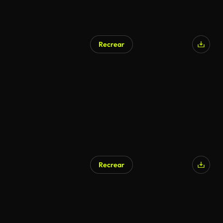
Recrear
Recrear