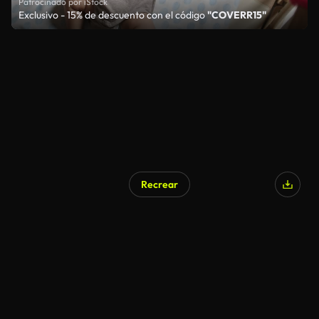
Patrocinado por iStock
Exclusivo - 15% de descuento con el código
"COVERR15"
Recrear