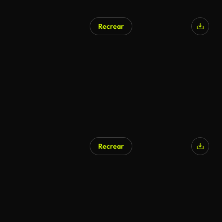
Recrear
Recrear