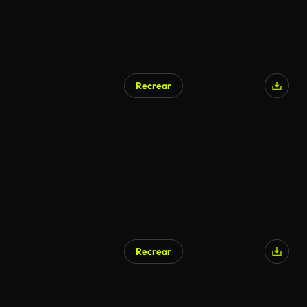
Recrear
Recrear