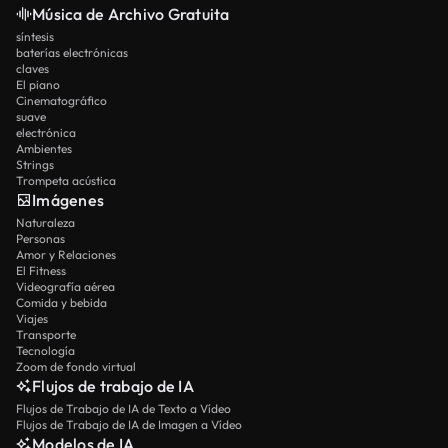
Música de Archivo Gratuita
síntesis
baterías electrónicas
claves
El piano
Cinematográfico
suave
electrónica
Ambientes
Strings
Trompeta acústica
Imágenes
Naturaleza
Personas
Amor y Relaciones
El Fitness
Videografía aérea
Comida y bebida
Viajes
Transporte
Tecnología
Zoom de fondo virtual
Flujos de trabajo de IA
Flujos de Trabajo de IA de Texto a Vídeo
Flujos de Trabajo de IA de Imagen a Vídeo
Modelos de IA