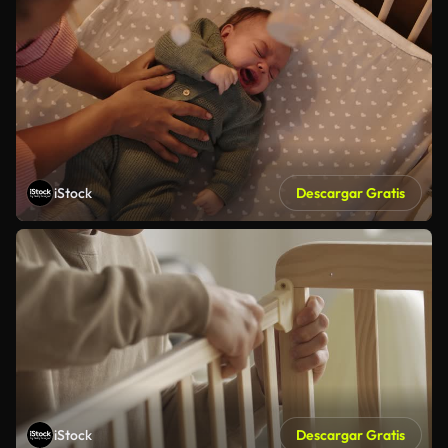
iStock
Descargar Gratis
iStock
Descargar Gratis