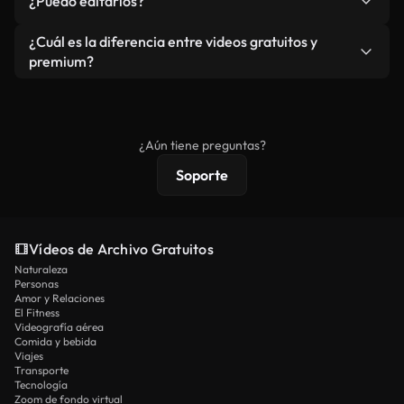
¿Puedo editarlos?
independiente.
agua. Obtendrá metraje limpio y listo para usar en
cada descarga.
Sí. Eres libre de recortar o mezclar nuestros
¿Cuál es la diferencia entre videos gratuitos y
vídeos. Solo asegúrese de que el producto final no
premium?
se redistribuya como metraje de stock básico.
Los vídeos royalty-free incluyen derechos
comerciales estándar; el contenido premium
ofrece metraje exclusivo, resolución 4K y
¿Aún tiene preguntas?
protecciones de licencia extendidas.
Soporte
Vídeos de Archivo Gratuitos
Naturaleza
Personas
Amor y Relaciones
El Fitness
Videografía aérea
Comida y bebida
Viajes
Transporte
Tecnología
Zoom de fondo virtual