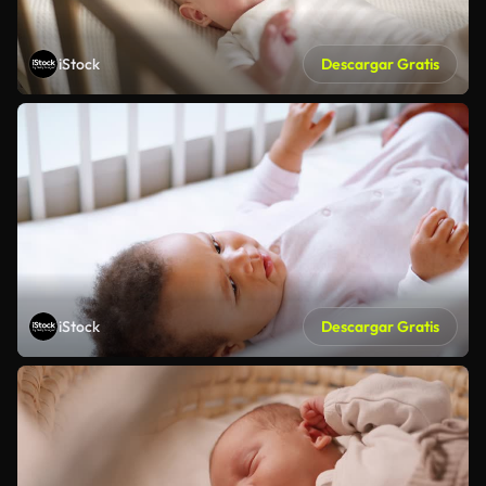
iStock
Descargar Gratis
iStock
Descargar Gratis