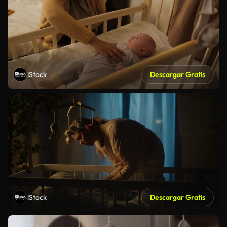
iStock
Descargar Gratis
iStock
Descargar Gratis