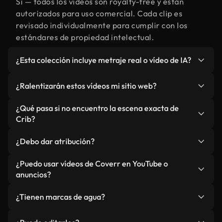
Sí — todos los vídeos son royalty-free y están
autorizados para uso comercial. Cada clip es
revisado individualmente para cumplir con los
estándares de propiedad intelectual.
¿Esta colección incluye metraje real o vídeo de IA?
Ambos. Es una biblioteca híbrida de metraje real
¿Ralentizarán estos vídeos mi sitio web?
relacionado con Crib y vídeos generados por IA.
Todo está claramente etiquetado.
No si selecciona nuestras versiones optimizadas
¿Qué pasa si no encuentro la escena exacta de
para web, diseñadas específicamente para uso de
Crib?
fondo y para mantener un rendimiento óptimo de
Puedes crear una al instante usando Coverr AI
métricas como LCP.
¿Debo dar atribución?
Studio. Describe la escena, como "Crib al
atardecer", y la IA la generará en segundos
No es necesario. Todos los vídeos en nuestra
¿Puedo usar vídeos de Coverr en YouTube o
conforme a nuestros estándares.
biblioteca son royalty-free, aunque siempre se
anuncios?
agradece la mención.
Sí. Todo el metraje puede usarse en vídeos
¿Tienen marcas de agua?
monetizados y anuncios, siempre que no se
redistribuya el metraje en sí como producto
No. Ninguno de nuestros vídeos incluye marcas de