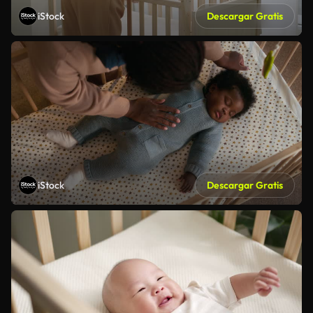
iStock
Descargar Gratis
iStock
Descargar Gratis