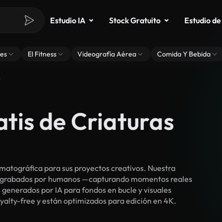
Estudio IA
Stock Gratuito
Estudio de
es
El Fitness
Videografía Aérea
Comida Y Bebida
s
atis de Criaturas
matográfica para sus proyectos creativos. Nuestra
cos grabados por humanos —capturando momentos reales
 generados por IA para fondos en bucle y visuales
royalty-free y están optimizados para edición en 4K.