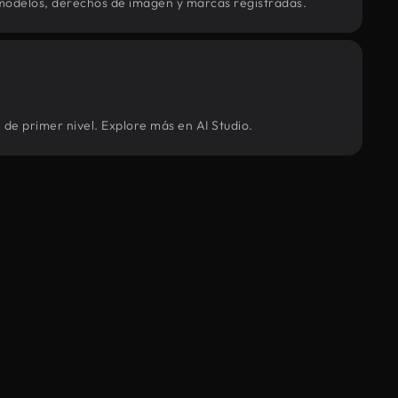
modelos, derechos de imagen y marcas registradas.
 de primer nivel. Explore más en AI Studio.