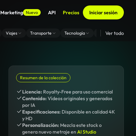
 Marketing
API
Precios
Iniciar sesión
Nuevo
Ver todo
Viajes
Transporte
Tecnología
Zoom De Fondo Virt
Resumen de la colección
Licencia:
Royalty-Free para uso comercial
Contenido:
Vídeos originales y generados
por IA
Especificaciones:
Disponible en calidad 4K
y HD
Personalización:
Mezcla este stock o
genera nuevo metraje en
AI Studio