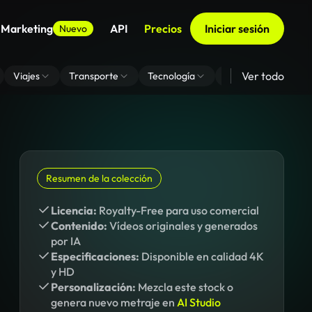
 Marketing
API
Precios
Iniciar sesión
Nuevo
Ver todo
Viajes
Transporte
Tecnología
Zoom De Fondo Virt
Resumen de la colección
Licencia:
Royalty-Free para uso comercial
Contenido:
Vídeos originales y generados
por IA
Especificaciones:
Disponible en calidad 4K
y HD
Personalización:
Mezcla este stock o
genera nuevo metraje en
AI Studio