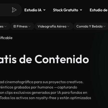
Estudio IA
Stock Gratuito
Estudio de
es
El Fitness
Videografía Aérea
Comida Y Bebida
ificable
atis de Contenido
ad cinematográfica para sus proyectos creativos.
auténticos grabados por humanos —capturando
n clips exclusivos generados por IA para fondos en
 Todos los activos son royalty-free y están optimizados