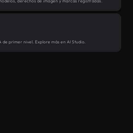
modelos, derechos de imagen y marcas registradas.
 de primer nivel. Explore más en AI Studio.