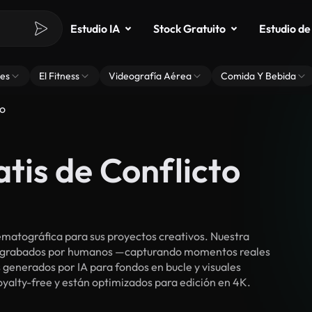
Estudio IA
Stock Gratuito
Estudio de
es
El Fitness
Videografía Aérea
Comida Y Bebida
co
atis de Conflicto
ematográfica para sus proyectos creativos. Nuestra
cos grabados por humanos —capturando momentos reales
 generados por IA para fondos en bucle y visuales
royalty-free y están optimizados para edición en 4K.