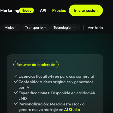
 Marketing
API
Precios
Iniciar sesión
Nuevo
Ver todo
Viajes
Transporte
Tecnología
Zoom De Fondo Virt
Resumen de la colección
Licencia:
Royalty-Free para uso comercial
Contenido:
Vídeos originales y generados
por IA
Especificaciones:
Disponible en calidad 4K
y HD
Personalización:
Mezcla este stock o
genera nuevo metraje en
AI Studio