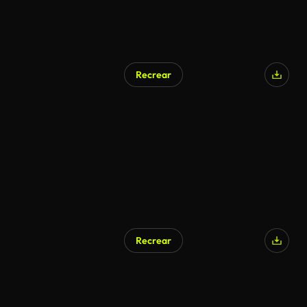
Recrear
Recrear