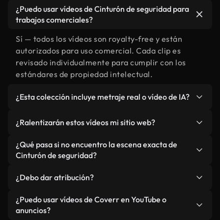
¿Puedo usar vídeos de Cinturón de seguridad para
trabajos comerciales?
Sí — todos los vídeos son royalty-free y están
autorizados para uso comercial. Cada clip es
revisado individualmente para cumplir con los
estándares de propiedad intelectual.
¿Esta colección incluye metraje real o vídeo de IA?
Ambos. Es una biblioteca híbrida de metraje real
¿Ralentizarán estos vídeos mi sitio web?
relacionado con Cinturón de seguridad y vídeos
generados por IA. Todo está claramente
No si selecciona nuestras versiones optimizadas
¿Qué pasa si no encuentro la escena exacta de
etiquetado.
para web, diseñadas específicamente para uso de
Cinturón de seguridad?
fondo y para mantener un rendimiento óptimo de
Puedes crear una al instante usando Coverr AI
métricas como LCP.
¿Debo dar atribución?
Studio. Describe la escena, como "Cinturón de
seguridad al atardecer", y la IA la generará en
No es necesario. Todos los vídeos en nuestra
¿Puedo usar vídeos de Coverr en YouTube o
segundos conforme a nuestros estándares.
biblioteca son royalty-free, aunque siempre se
anuncios?
agradece la mención.