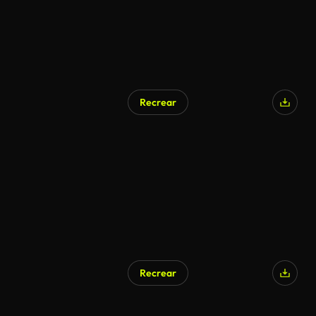
Recrear
Recrear