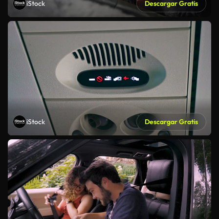
iStock
Descargar Gratis
iStock
Descargar Gratis