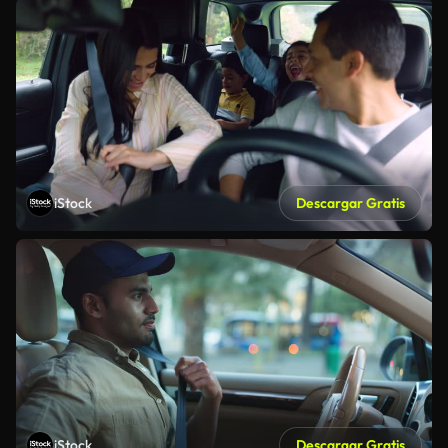
iStock
Descargar Gratis
iStock
Descargar Gratis