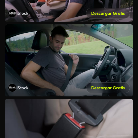
iStock
Descargar Gratis
iStock
Descargar Gratis