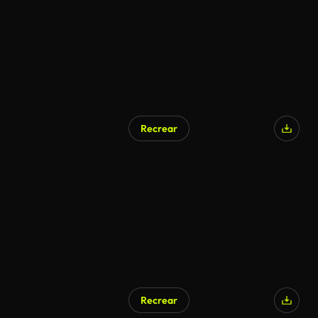
Recrear
Recrear