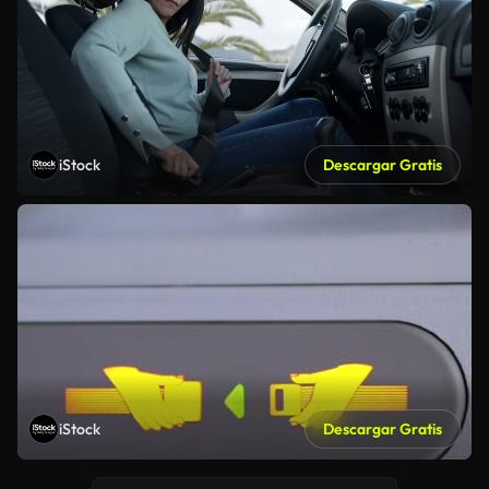
iStock
Descargar Gratis
iStock
Descargar Gratis