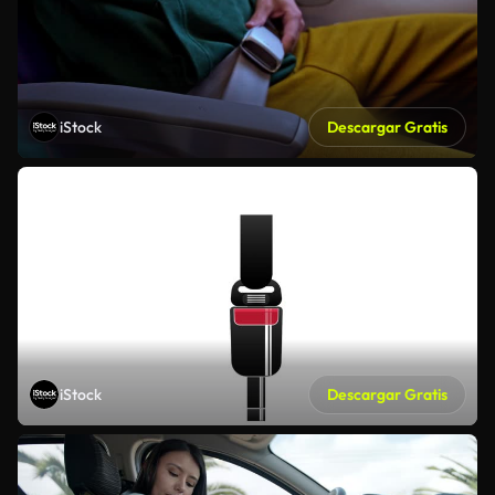
iStock
Descargar Gratis
iStock
Descargar Gratis