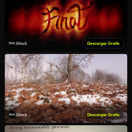
iStock
Descargar Gratis
iStock
Descargar Gratis