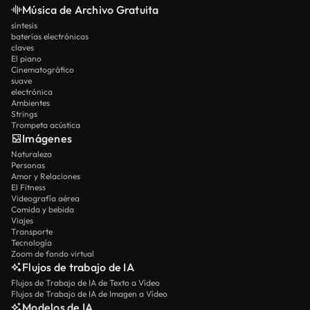
Música de Archivo Gratuita
síntesis
baterías electrónicas
claves
El piano
Cinematográfico
suave
electrónica
Ambientes
Strings
Trompeta acústica
Imágenes
Naturaleza
Personas
Amor y Relaciones
El Fitness
Videografía aérea
Comida y bebida
Viajes
Transporte
Tecnología
Zoom de fondo virtual
Flujos de trabajo de IA
Flujos de Trabajo de IA de Texto a Vídeo
Flujos de Trabajo de IA de Imagen a Vídeo
Modelos de IA