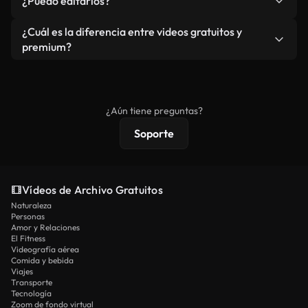
¿Puedo editarlos?
independiente.
agua. Obtendrá metraje limpio y listo para usar en
cada descarga.
Sí. Eres libre de recortar o mezclar nuestros
¿Cuál es la diferencia entre videos gratuitos y
vídeos. Solo asegúrese de que el producto final no
premium?
se redistribuya como metraje de stock básico.
Los vídeos royalty-free incluyen derechos
comerciales estándar; el contenido premium
ofrece metraje exclusivo, resolución 4K y
¿Aún tiene preguntas?
protecciones de licencia extendidas.
Soporte
Vídeos de Archivo Gratuitos
Naturaleza
Personas
Amor y Relaciones
El Fitness
Videografía aérea
Comida y bebida
Viajes
Transporte
Tecnología
Zoom de fondo virtual