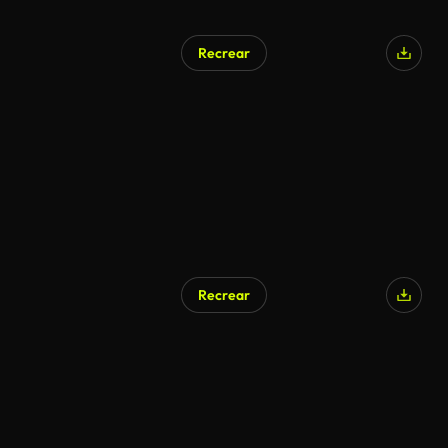
Recrear
Recrear