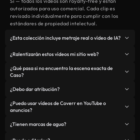
Sí — todos los vídeos son royalty-free y están
autorizados para uso comercial. Cada clip es
revisado individualmente para cumplir con los
estándares de propiedad intelectual.
¿Esta colección incluye metraje real o vídeo de IA?
Ambos. Es una biblioteca híbrida de metraje real
¿Ralentizarán estos vídeos mi sitio web?
relacionado con Caso y vídeos generados por IA.
Todo está claramente etiquetado.
No si selecciona nuestras versiones optimizadas
¿Qué pasa si no encuentro la escena exacta de
para web, diseñadas específicamente para uso de
Caso?
fondo y para mantener un rendimiento óptimo de
Puedes crear una al instante usando Coverr AI
métricas como LCP.
¿Debo dar atribución?
Studio. Describe la escena, como "Caso al
atardecer", y la IA la generará en segundos
No es necesario. Todos los vídeos en nuestra
¿Puedo usar vídeos de Coverr en YouTube o
conforme a nuestros estándares.
biblioteca son royalty-free, aunque siempre se
anuncios?
agradece la mención.
Sí. Todo el metraje puede usarse en vídeos
¿Tienen marcas de agua?
monetizados y anuncios, siempre que no se
redistribuya el metraje en sí como producto
No. Ninguno de nuestros vídeos incluye marcas de