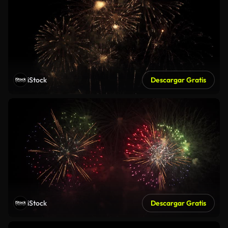
iStock
Descargar Gratis
iStock
Descargar Gratis