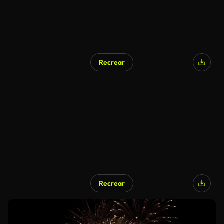
Recrear
Recrear