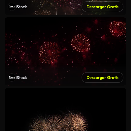
iStock
Descargar Gratis
iStock
Descargar Gratis