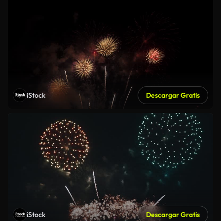
iStock
Descargar Gratis
iStock
Descargar Gratis