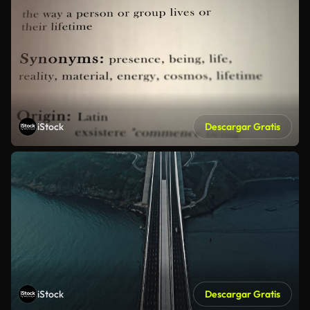
iStock
Descargar Gratis
iStock
Descargar Gratis