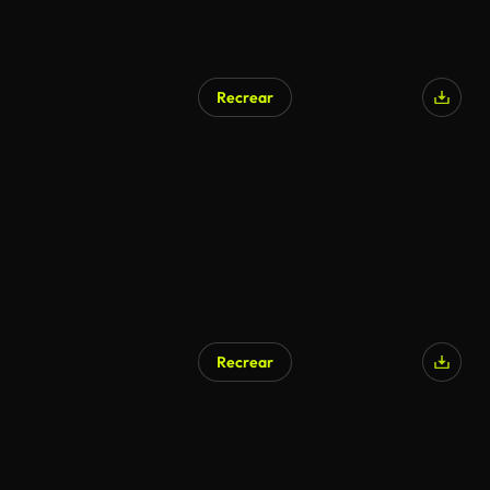
Recrear
Recrear