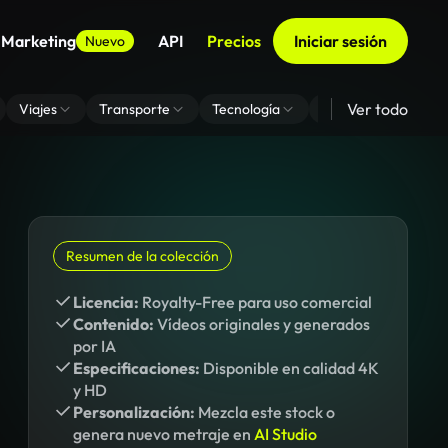
 Marketing
API
Precios
Iniciar sesión
Nuevo
Ver todo
Viajes
Transporte
Tecnología
Zoom De Fondo Virt
Resumen de la colección
Licencia:
Royalty-Free para uso comercial
Contenido:
Vídeos originales y generados
por IA
Especificaciones:
Disponible en calidad 4K
y HD
Personalización:
Mezcla este stock o
genera nuevo metraje en
AI Studio