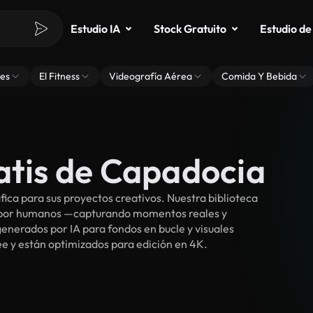
Estudio IA
Stock Gratuito
Estudio de
es
El Fitness
Videografía Aérea
Comida Y Bebida
atis de Capadocia
ca para sus proyectos creativos. Nuestra biblioteca
s por humanos —capturando momentos reales y
enerados por IA para fondos en bucle y visuales
ree y están optimizados para edición en 4K.