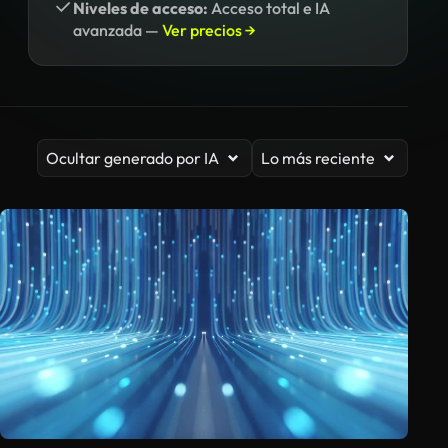
Niveles de acceso:
Acceso total e IA
avanzada —
Ver precios →
Ocultar generado por IA
Lo más reciente