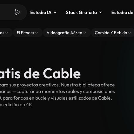
Estudio IA
Stock Gratuito
Estudio de
es
El Fitness
Videografía Aérea
Comida Y Bebida
atis de Cable
ra sus proyectos creativos. Nuestra biblioteca ofrece
umanos —capturando momentos reales y composiciones
 para fondos en bucle y visuales estilizados de Cable.
ra edición en 4K.