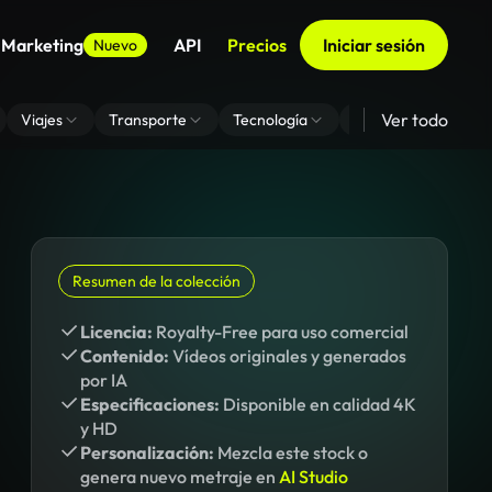
 Marketing
API
Precios
Iniciar sesión
Nuevo
Ver todo
Viajes
Transporte
Tecnología
Zoom De Fondo Virt
Resumen de la colección
Licencia:
Royalty-Free para uso comercial
Contenido:
Vídeos originales y generados
por IA
Especificaciones:
Disponible en calidad 4K
y HD
Personalización:
Mezcla este stock o
genera nuevo metraje en
AI Studio