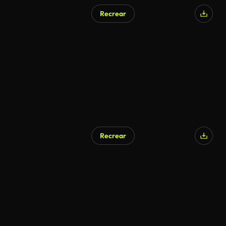
Recrear
Recrear