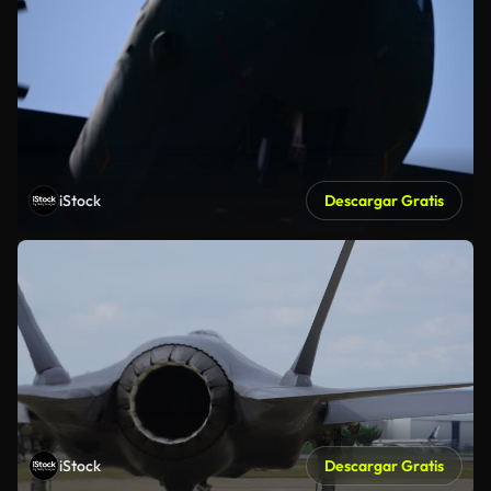
iStock
Descargar Gratis
iStock
Descargar Gratis