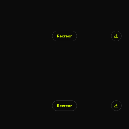
Recrear
Recrear