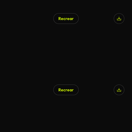
Recrear
Recrear