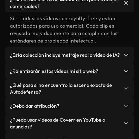
comerciales?
Sí — todos los vídeos son royalty-free y están
autorizados para uso comercial. Cada clip es
revisado individualmente para cumplir con los
estándares de propiedad intelectual.
¿Esta colección incluye metraje real o vídeo de IA?
Ambos. Es una biblioteca híbrida de metraje real
¿Ralentizarán estos vídeos mi sitio web?
relacionado con Autodefensa y vídeos generados
por IA. Todo está claramente etiquetado.
No si selecciona nuestras versiones optimizadas
¿Qué pasa si no encuentro la escena exacta de
para web, diseñadas específicamente para uso de
Autodefensa?
fondo y para mantener un rendimiento óptimo de
Puedes crear una al instante usando Coverr AI
métricas como LCP.
¿Debo dar atribución?
Studio. Describe la escena, como "Autodefensa al
atardecer", y la IA la generará en segundos
No es necesario. Todos los vídeos en nuestra
¿Puedo usar vídeos de Coverr en YouTube o
conforme a nuestros estándares.
biblioteca son royalty-free, aunque siempre se
anuncios?
agradece la mención.
Sí. Todo el metraje puede usarse en vídeos