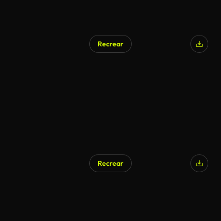
Recrear
Recrear