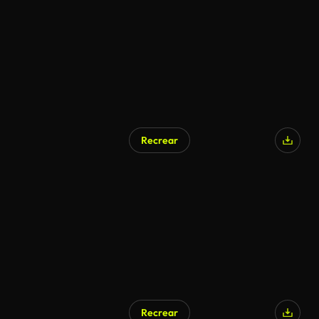
Recrear
Recrear