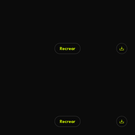
Recrear
Recrear