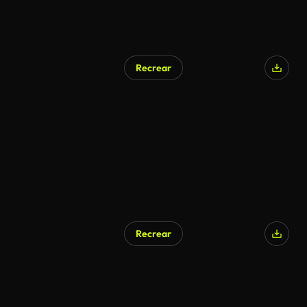
Recrear
Recrear